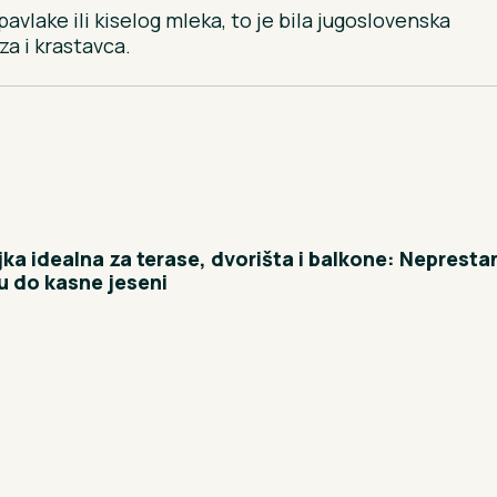
avlake ili kiselog mleka, to je bila jugoslovenska
za i krastavca.
jka idealna za terase, dvorišta i balkone: Nepresta
u do kasne jeseni