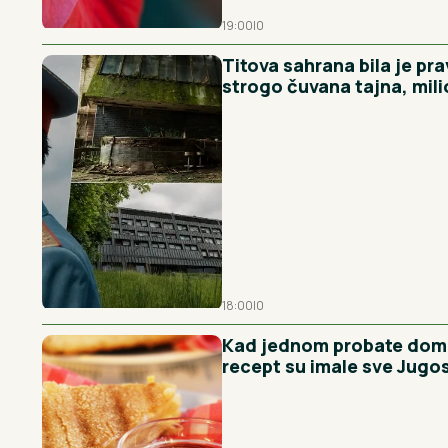
19:00
|
0
Titova sahrana bila je pr
strogo čuvana tajna, milio
18:00
|
0
Kad jednom probate doma
recept su imale sve Jugo