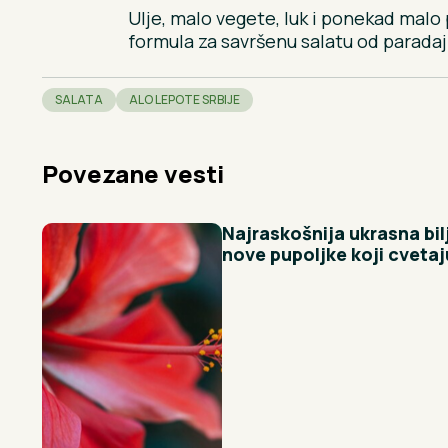
Ulje, malo vegete, luk i ponekad malo p
formula za savršenu salatu od paradaj
SALATA
ALO LEPOTE SRBIJE
Povezane vesti
Najraskošnija ukrasna bil
nove pupoljke koji cvetaj