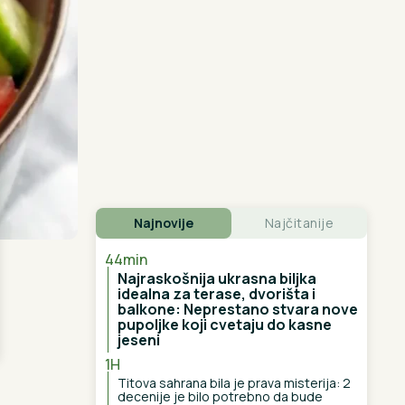
Najnovije
Najčitanije
44min
Najraskošnija ukrasna biljka
idealna za terase, dvorišta i
balkone: Neprestano stvara nove
pupoljke koji cvetaju do kasne
jeseni
1H
Titova sahrana bila je prava misterija: 2
decenije je bilo potrebno da bude