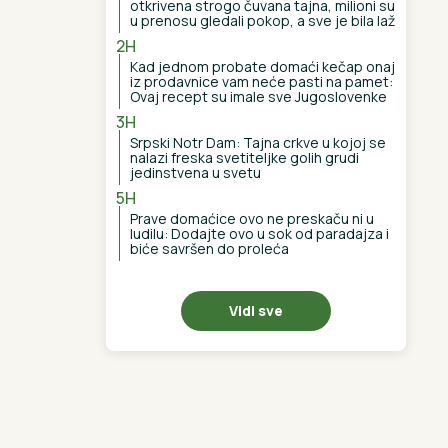
otkrivena strogo čuvana tajna, milioni su
u prenosu gledali pokop, a sve je bila laž
2H
Kad jednom probate domaći kečap onaj
iz prodavnice vam neće pasti na pamet:
Ovaj recept su imale sve Jugoslovenke
3H
Srpski Notr Dam: Tajna crkve u kojoj se
nalazi freska svetiteljke golih grudi
jedinstvena u svetu
5H
Prave domaćice ovo ne preskaču ni u
ludilu: Dodajte ovo u sok od paradajza i
biće savršen do proleća
Vidi sve