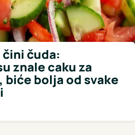
 čini čuda:
u znale caku za
, biće bolja od svake
i