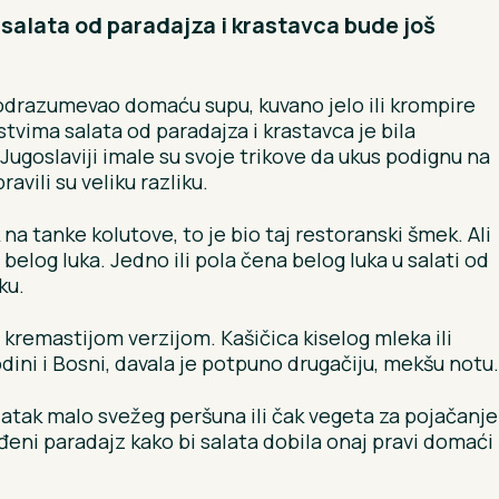
salata od paradajza i krastavca bude još
podrazumevao domaću supu, kuvano jelo ili krompire
vima salata od paradajza i krastavca je bila
Jugoslaviji imale su svoje trikove da ukus podignu na
avili su veliku razliku.
na tanke kolutove, to je bio taj restoranski šmek. Ali
elog luka. Jedno ili pola čena belog luka u salati od
ku.
 kremastijom verzijom. Kašičica kiselog mleka ili
dini i Bosni, davala je potpuno drugačiju, mekšu notu.
atak malo svežeg peršuna ili čak vegeta za pojačanje
đeni paradajz kako bi salata dobila onaj pravi domaći