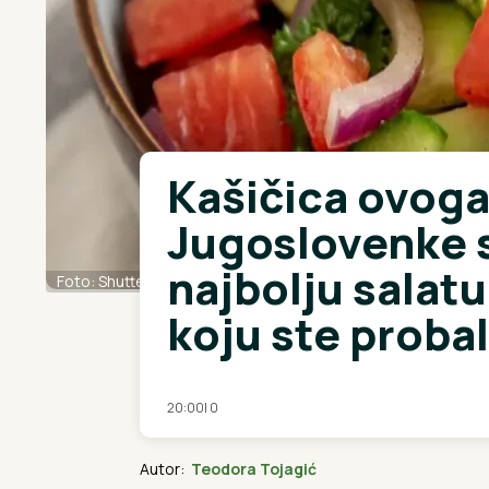
Kašičica ovoga
Jugoslovenke s
najbolju salatu
Foto: Shutterstock
koju ste probal
20:00
|
0
Autor:
Teodora Tojagić