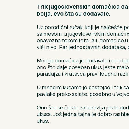
Trik jugoslovenskih domaćica da 
bolja, evo šta su dodavale.
Uz porodični ručak, koji je najčešće 
sa mesom, u jugoslovenskim domaćinst
obavezna tokom leta. Ali, domaćice u 
viši nivo. Par jednostavnih dodataka, pr
Mnogo domaćica je dodavalo i crni luk 
ono što daje poseban ukus jeste malo b
paradajza i kratavca pravi krupnu razli
U mnogim kućama je postojao i trik sa
pavlake preko salate, posebno u Vojvo
Ono što se često zaboravlja jeste dod
ukusa. Još jedna tajna je dobro rashla
ukus.