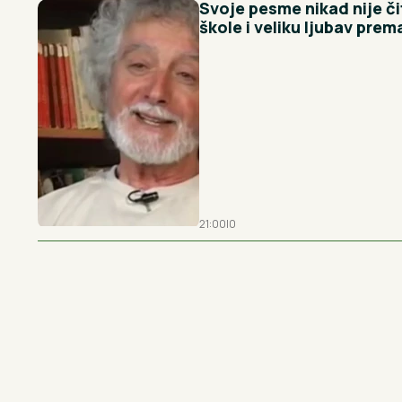
Svoje pesme nikad nije či
škole i veliku ljubav prema
21:00
|
0