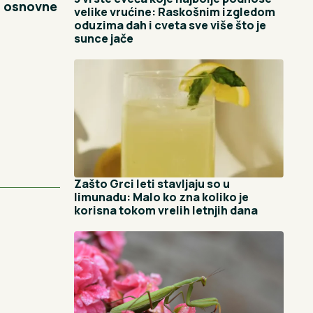
da osnovne
velike vrućine: Raskošnim izgledom
oduzima dah i cveta sve više što je
sunce jače
Zašto Grci leti stavljaju so u
limunadu: Malo ko zna koliko je
korisna tokom vrelih letnjih dana