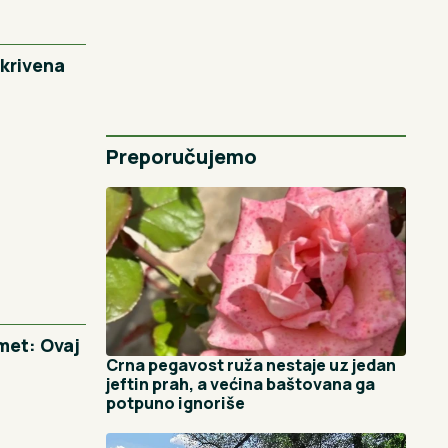
tkrivena
Preporučujemo
met: Ovaj
Crna pegavost ruža nestaje uz jedan
jeftin prah, a većina baštovana ga
potpuno ignoriše