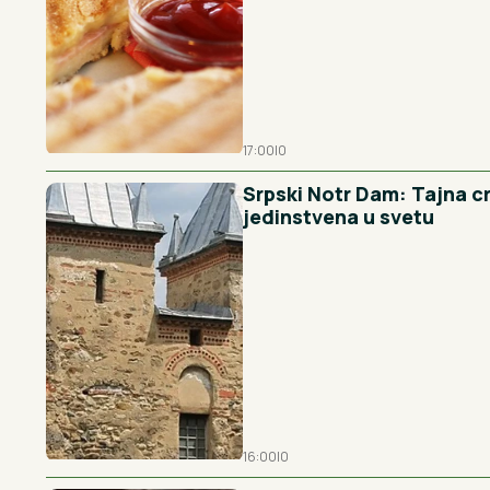
17:00
|
0
Srpski Notr Dam: Tajna crk
jedinstvena u svetu
16:00
|
0