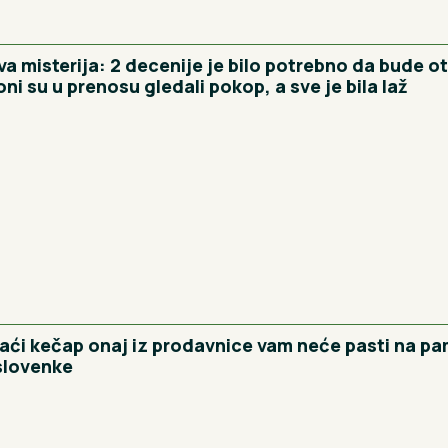
ava misterija: 2 decenije je bilo potrebno da bude o
ni su u prenosu gledali pokop, a sve je bila laž
ći kečap onaj iz prodavnice vam neće pasti na pa
slovenke