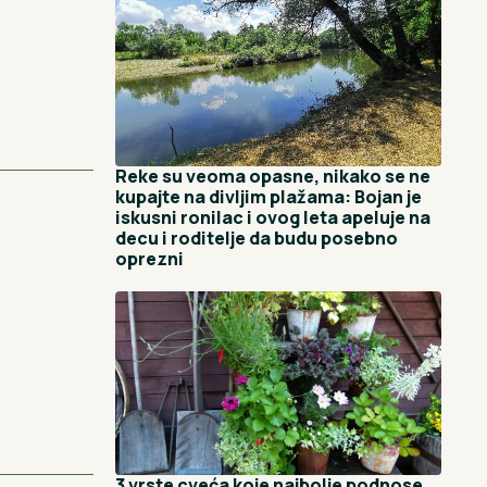
Reke su veoma opasne, nikako se ne
kupajte na divljim plažama: Bojan je
iskusni ronilac i ovog leta apeluje na
decu i roditelje da budu posebno
oprezni
3 vrste cveća koje najbolje podnose