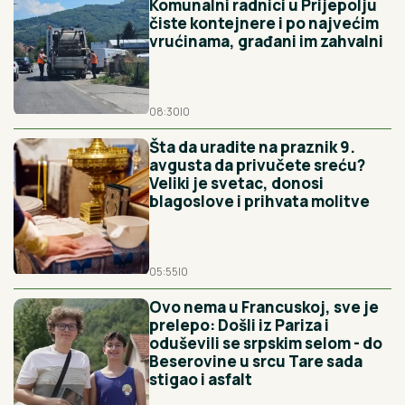
Komunalni radnici u Prijepolju
čiste kontejnere i po najvećim
vrućinama, građani im zahvalni
08:30
|
0
Šta da uradite na praznik 9.
avgusta da privučete sreću?
Veliki je svetac, donosi
blagoslove i prihvata molitve
05:55
|
0
Ovo nema u Francuskoj, sve je
prelepo: Došli iz Pariza i
oduševili se srpskim selom - do
Beserovine u srcu Tare sada
stigao i asfalt