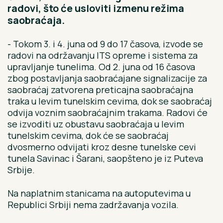
radovi, što će usloviti izmenu režima
saobraćaja.
- Tokom 3. i 4. juna od 9 do 17 časova, izvode se
radovi na održavanju ITS opreme i sistema za
upravljanje tunelima. Od 2. juna od 16 časova
zbog postavljanja saobraćajane signalizacije za
saobraćaj zatvorena preticajna saobraćajna
traka u levim tunelskim cevima, dok se saobraćaj
odvija voznim saobraćajnim trakama. Radovi će
se izvoditi uz obustavu saobraćaja u levim
tunelskim cevima, dok će se saobraćaj
dvosmerno odvijati kroz desne tunelske cevi
tunela Savinac i Šarani, saopšteno je iz Puteva
Srbije.
Na naplatnim stanicama na autoputevima u
Republici Srbiji nema zadržavanja vozila.