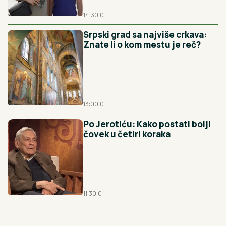
14:30
|
0
Srpski grad sa najviše crkava:
Znate li o kom mestu je reč?
13:00
|
0
Po Jerotiću: Kako postati bolji
čovek u četiri koraka
11:30
|
0