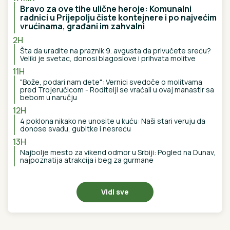
Konobari u Baru presvisnuli od muke kada su videli
KOLIKI BAKŠIŠ su dobili na račun od 80 evra! A svi
gledaju koliko košta GURMANSKA PLJESKAVICA - i
evo kako komentarišu NAPOJNICU
GOLEADA NA KARABURMI:
Napadački potencijal večerašnjih
rivala obećava dosta pogodaka
Ovako izgleda PORODIČNA KUĆA
Jovane Jeremić na Ibarskoj magistrali:
Ovde je živela sa roditeljima, BILI
POZNATI PO JEDNOJ STVARI!