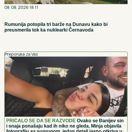
08. 08. 2026 18:11
Rumunija potopila tri barže na Dunavu kako bi
preusmerila tok ka nuklearki Černavoda
Preporuka za Vas
PRIČALO SE DA SE RAZVODE
Ovako se Đanijev sin
i snaja ponašaju kad ih niko ne gleda, Minja objavila
fotografiju sa suprugom, jedan detalj jasno otkriva u