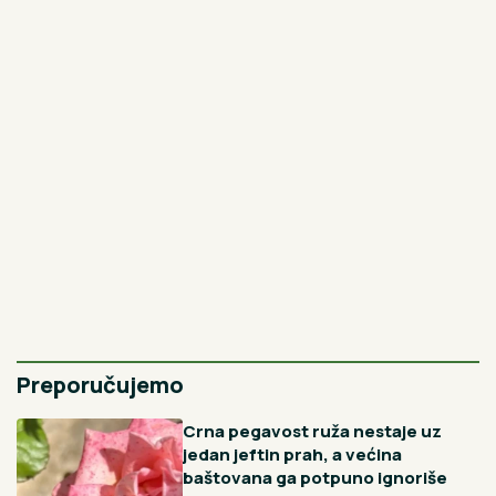
Najnovije
Najčitanije
17min
Bravo za ove tihe ulične heroje: Komunalni
radnici u Prijepolju čiste kontejnere i po najvećim
vrućinama, građani im zahvalni
2H
Šta da uradite na praznik 9. avgusta da privučete sreću?
Veliki je svetac, donosi blagoslove i prihvata molitve
11H