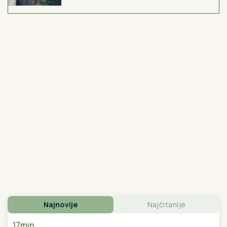
(PAPARACO) ĐINA DŽINOVIĆ U CRNOJ GORI
Evo
kako izgleda bez filtera: U haljini do poda sa golim
leđima, mnogi je nisu prepoznali
Dnevni horoskop za nedelju, 9.
avgust: Jarac gura ISTINU POD
TEPIH, a NJIH čeka poslovna prilika
kakva stiže jednom u životu
"Okretao sam točak čiji su se okreti
prenosili na žljeb!" Pre nego što je
postao glumac, Ljubiša Samardžić se
bavio teškim poslom