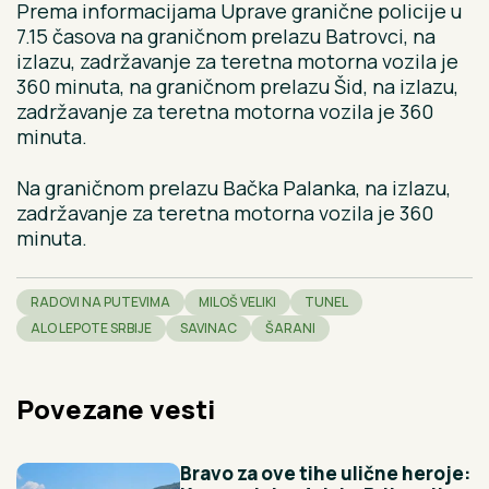
Prema informacijama Uprave granične policije u
7.15 časova na graničnom prelazu Batrovci, na
izlazu, zadržavanje za teretna motorna vozila je
360 minuta, na graničnom prelazu Šid, na izlazu,
zadržavanje za teretna motorna vozila je 360
minuta.
Na graničnom prelazu Bačka Palanka, na izlazu,
zadržavanje za teretna motorna vozila je 360
minuta.
RADOVI NA PUTEVIMA
MILOŠ VELIKI
TUNEL
ALO LEPOTE SRBIJE
SAVINAC
ŠARANI
Povezane vesti
Bravo za ove tihe ulične heroje: