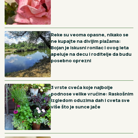
"Bože, podari nam dete": Vernici svedoče o molitvama
pred Trojeručicom - Roditelji se vraćali u ovaj manastir sa
bebom u naručju
12H
4 poklona nikako ne unosite u kuću: Naši stari veruju da
donose svađu, gubitke i nesreću
13H
Najbolje mesto za vikend odmor u Srbiji: Pogled na Dunav,
najpoznatija atrakcija i beg za gurmane
Vidi sve