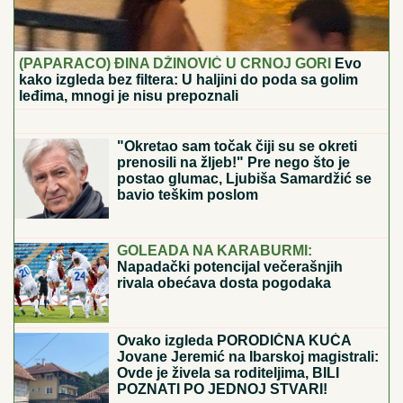
"IZDAJNICI ĆE ZAVRŠITI IZA REŠETAKA"
Tramp
negira nestašicu municije i najavljuje žestok obračun
sa onima koji odaju tajne
(VIDEO) OVAKO ČEDA JOVANOVIĆ
BIRNE O ACI KOSU NAKON VELIKOG
GUBITKA
Cela kuća miriše na njegova
omiljena jela: "On živi od ljubavi"
BLOKADERI IMAJU "REZERVNE"
KANDIDATE!
Šok otkriće Vučićevića:
Jedne izbacuju, druge drže u rezervi -
Ovo je spisak (FOTO/VIDEO)