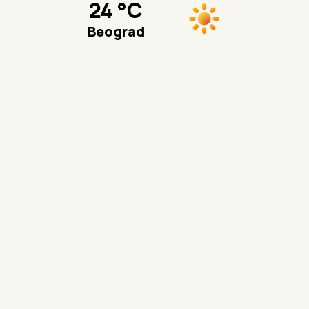
Bojan je iskusni ronilac i ovog leta
apeluje na decu i roditelje da budu
posebno oprezni
3 vrste cveća koje najbolje
podnose velike vrućine: Raskošnim
izgledom oduzima dah i cveta sve
više što je sunce jače
Zašto Grci leti stavljaju so u
limunadu: Malo ko zna koliko je
korisna tokom vrelih letnjih dana