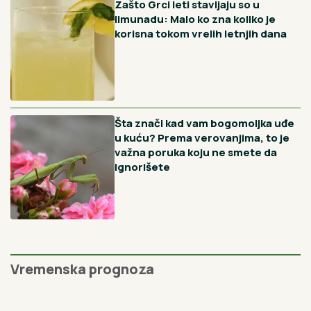
Preporučujemo
Crna pegavost ruža nestaje uz
jedan jeftin prah, a većina
baštovana ga potpuno ignoriše
Reke su veoma opasne, nikako se
ne kupajte na divljim plažama: