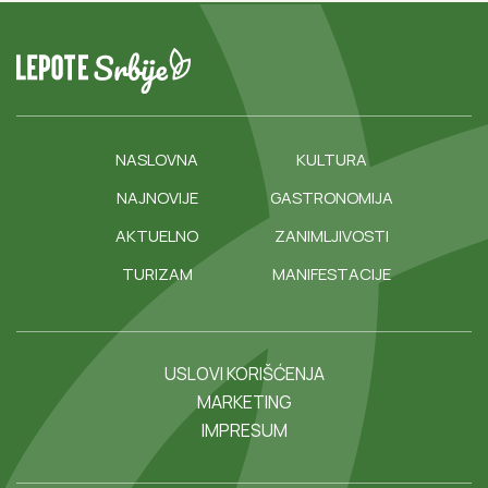
Šta znači kad vam bogomoljka uđe
u kuću? Prema verovanjima, to je
važna poruka koju ne smete da
ignorišete
Vremenska prognoza
24 °C
Beograd