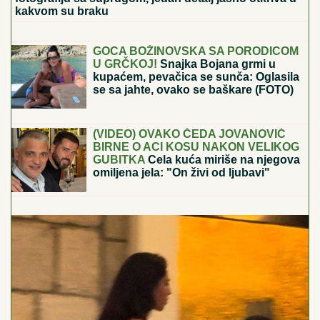
kakvom su braku
"ILIJAN UŽIVA KAO PRINC, NE
ISPUŠTAMO GA IZ RUKU"
Ceca
Ražnatović o unuku, porodici Gudelj i
Anastasiji: "Odlično se snašla, nisam
je savetovala", spomenula i novi
album posle 10 godina
GOCA BOŽINOVSKA SA PORODICOM
U GRČKOJ!
Snajka Bojana grmi u
kupaćem, pevačica se sunča: Oglasila
se sa jahte, ovako se baškare (FOTO)