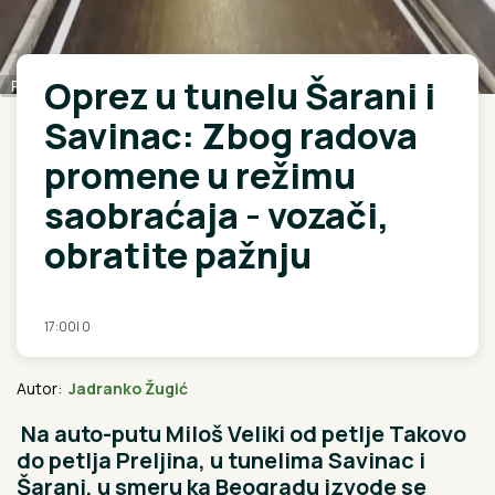
Oprez u tunelu Šarani i
Rina
Savinac: Zbog radova
promene u režimu
saobraćaja - vozači,
obratite pažnju
17:00
|
0
Autor:
Jadranko Žugić
Na auto-putu Miloš Veliki od petlje Takovo
do petlja Preljina, u tunelima Savinac i
Šarani, u smeru ka Beogradu izvode se