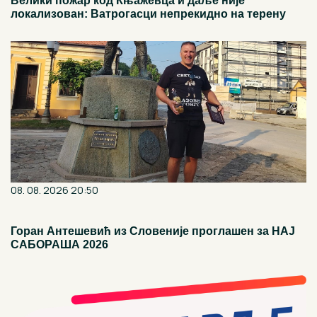
Велики пожар код Књажевца и даље није
локализован: Ватрогасци непрекидно на терену
08. 08. 2026 20:50
Горан Антешевић из Словеније проглашен за НАЈ
САБОРАША 2026