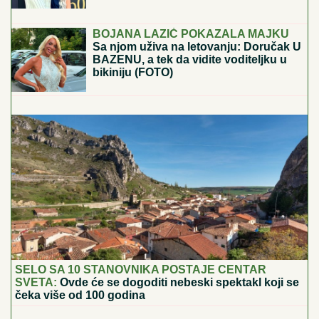
Otkriveno koliko je Dragan Stanković
STARIJI OD VERENICE Aleksandre:
Krili mesecima ovaj podatak, sada se
sve saznalo
Poznati kardiohirurg otkrio "tihog ubicu" koji nije
zaveden kao bolest, a polako nas uništava: "Ovo je
NAJOPASNIJE za naše zdravlje"
BOJANA LAZIĆ POKAZALA MAJKU
Sa njom uživa na letovanju: Doručak U
BAZENU, a tek da vidite voditeljku u
bikiniju (FOTO)