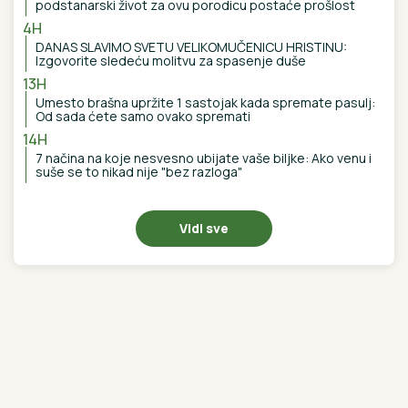
Dobrojević i Takija: "Rekla je da će mi
platiti!"
HLADNI FRONT NAM DONOSI
PLjUSKOVE SA GRMLjAVINOM: Srbiju
čeka promena vremena, ovaj dan je
ključan