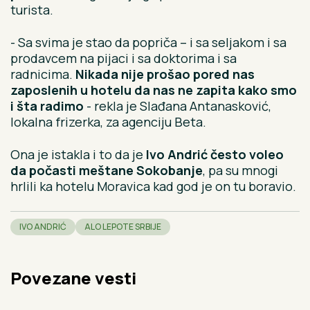
turista.
- Sa svima je stao da popriča – i sa seljakom i sa
prodavcem na pijaci i sa doktorima i sa
radnicima.
Nikada nije prošao pored nas
zaposlenih u hotelu da nas ne zapita kako smo
i šta radimo
- rekla je Slađana Antanasković,
lokalna frizerka, za agenciju Beta.
Ona je istakla i to da je
Ivo Andrić često voleo
da počasti meštane Sokobanje
, pa su mnogi
hrlili ka hotelu Moravica kad god je on tu boravio.
IVO ANDRIĆ
ALO LEPOTE SRBIJE
Povezane vesti