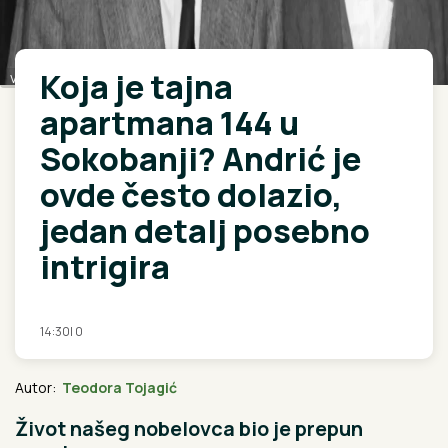
Koja je tajna
vikipedija
apartmana 144 u
Sokobanji? Andrić je
ovde često dolazio,
jedan detalj posebno
intrigira
14:30
|
0
Autor:
Teodora Tojagić
Život našeg nobelovca bio je prepun