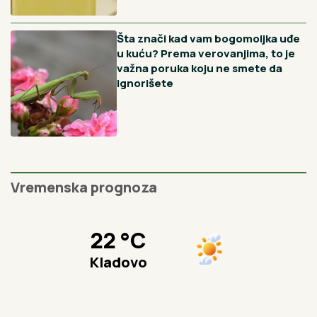
Preporučujemo
Crna pegavost ruža nestaje uz
jedan jeftin prah, a većina
baštovana ga potpuno ignoriše
Reke su veoma opasne, nikako se
ne kupajte na divljim plažama:
Bojan je iskusni ronilac i ovog leta
apeluje na decu i roditelje da budu
posebno oprezni