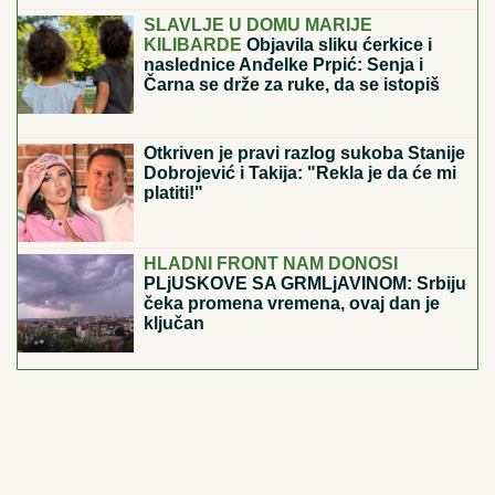
NAJČUVANIJA TAJNA ZLATNOG
DOBA HOLIVUDA
Živeli su u
odvojenim kućama i krili se od
javnosti, a njihova zabranjena ljubav
trajala je 26 godina
SELO SA 10 STANOVNIKA POSTAJE CENTAR
SVETA:
Ovde će se dogoditi nebeski spektakl koji se
čeka više od 100 godina
(FOTO) GORI KOMO!
Devojka Bake
Praseta zapalila društvene mreže:
Milena objavila vrele fotke iz Italije,
bujni dekolte u prvom planu