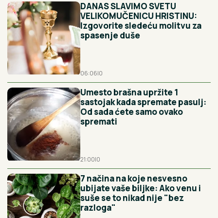
DANAS SLAVIMO SVETU
VELIKOMUČENICU HRISTINU:
Izgovorite sledeću molitvu za
spasenje duše
06:06
|
0
Umesto brašna upržite 1
sastojak kada spremate pasulj:
Od sada ćete samo ovako
spremati
21:00
|
0
7 načina na koje nesvesno
ubijate vaše biljke: Ako venu i
suše se to nikad nije "bez
razloga"