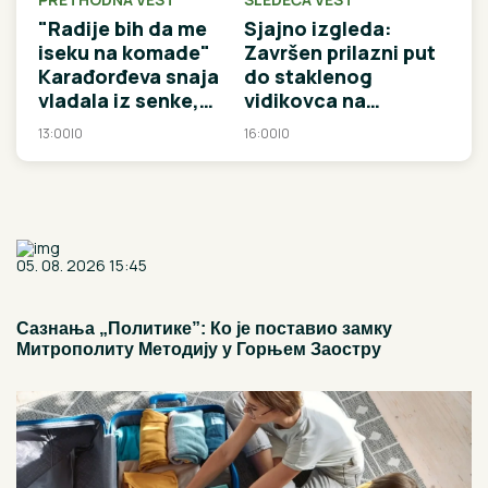
"Radije bih da me
Sjajno izgleda:
iseku na komade"
Završen prilazni put
Karađorđeva snaja
do staklenog
vladala iz senke,
vidikovca na
optuživali je za
Kablaru, meštani
13:00
|
0
16:00
|
0
ubistvo srpskog
kažu - ovo je za nas
kneza, a zbog ovoga
ko sedmica na lotou
je bila gnevna na
muža
05. 08. 2026 15:45
Сазнања „Политике”: Ко је поставио замку
Митрополиту Методију у Горњем Заостру