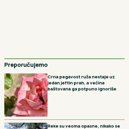
Najnovije
Najčitanije
39min
Dolaze bez recepta ili ga uzmu od komšije i
rođaka: Sve više mladih poseže za
antidepresivima, magistarka farmacije otkriva
kada to može biti zaista opasno
2H
A od države za rođenje deteta - subvencija za kupovinu
prve nekretnine: Ivana je mlada majka iz Bajine Bašte,
podstanarski život za ovu porodicu postaće prošlost
4H
DANAS SLAVIMO SVETU VELIKOMUČENICU HRISTINU:
Izgovorite sledeću molitvu za spasenje duše
13H
Umesto brašna upržite 1 sastojak kada spremate pasulj:
Od sada ćete samo ovako spremati
14H