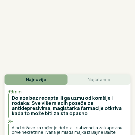
SLAVLJE U DOMU MARIJE
KILIBARDE
Objavila sliku ćerkice i
naslednice Anđelke Prpić: Senja i
Čarna se drže za ruke, da se istopiš
"STEFANI MI BRANI DA VIDIM DETE"
Haos na
crnogorskom primorju! Terza i Munjez oči u oči, on
progovorio o tužbama: "Pretila mi je, pokazao sam joj
dokaze" (VIDEO)
Otkriven je pravi razlog sukoba Stanije