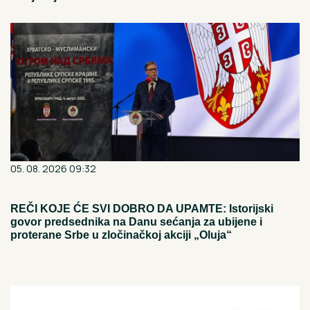
05. 08. 2026 09:32
REČI KOJE ĆE SVI DOBRO DA UPAMTE: Istorijski
govor predsednika na Danu sećanja za ubijene i
proterane Srbe u zločinačkoj akciji „Oluja“