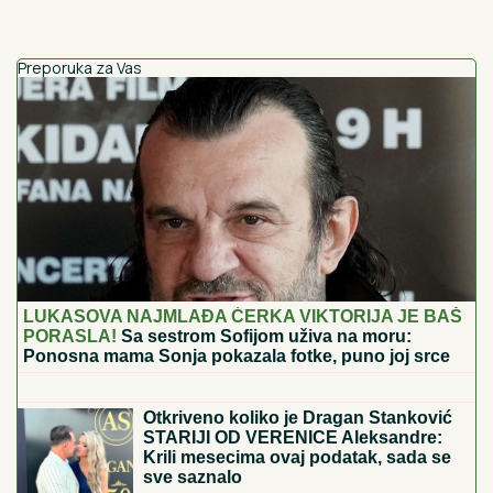
Preporuka za Vas
LUKASOVA NAJMLAĐA ĆERKA VIKTORIJA JE BAŠ
PORASLA!
Sa sestrom Sofijom uživa na moru:
Ponosna mama Sonja pokazala fotke, puno joj srce
Imala je samo 19 GODINA I BILA JE
TRUDNA DOK JE TITANIK TONUO:
Muža više nikada nije videla, a on je
TESTAMENTOM "ZAROBIO" - NJENA
TAJNA i danas ledi krv u žilama