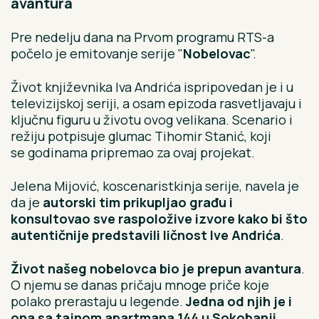
avantura
Pre nedelju dana na Prvom programu RTS-a
počelo je emitovanje serije "
Nobelovac
".
Život književnika Iva Andrića ispripovedan je i u
televizijskoj seriji, a osam epizoda rasvetljavaju i
ključnu figuru u životu ovog velikana. Scenario i
režiju potpisuje glumac Tihomir Stanić, koji
se godinama pripremao za ovaj projekat.
Jelena Mijović, koscenaristkinja serije, navela je
da je
autorski tim prikupljao građu i
konsultovao sve raspoložive izvore kako bi što
autentičnije predstavili ličnost Ive Andrića
.
Život našeg nobelovca bio je prepun avantura
.
O njemu se danas pričaju mnoge priče koje
polako prerastaju u legende.
Jedna od njih je i
ona sa tajnom apartmana 144 u Sokobanji
.