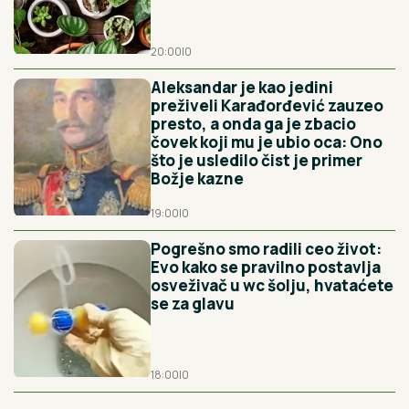
20:00
|
0
Aleksandar je kao jedini
preživeli Karađorđević zauzeo
presto, a onda ga je zbacio
čovek koji mu je ubio oca: Ono
što je usledilo čist je primer
Božje kazne
19:00
|
0
Pogrešno smo radili ceo život:
Evo kako se pravilno postavlja
osveživač u wc šolju, hvataćete
se za glavu
18:00
|
0