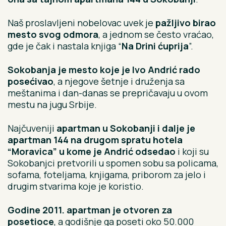
Naš proslavljeni nobelovac uvek je
pažljivo birao
mesto svog odmora
, a jednom se često vraćao,
gde je čak i nastala knjiga “
Na Drini ćuprija
”.
Sokobanja je mesto koje je Ivo Andrić rado
posećivao
, a njegove šetnje i druženja sa
meštanima i dan-danas se prepričavaju u ovom
mestu na jugu Srbije.
Najčuveniji
apartman u Sokobanji i dalje je
apartman 144 na drugom spratu hotela
“Moravica” u kome je Andrić odsedao
i koji su
Sokobanjci pretvorili u spomen sobu sa policama,
sofama, foteljama, knjigama, priborom za jelo i
drugim stvarima koje je koristio.
Godine 2011. apartman je otvoren za
posetioce
, a godišnje ga poseti oko 50.000