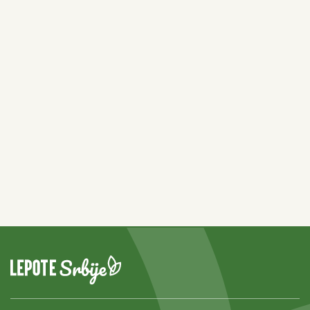
3 vrste cveća koje najbolje
podnose velike vrućine: Raskošnim
izgledom oduzima dah i cveta sve
više što je sunce jače
Zašto Grci leti stavljaju so u
limunadu: Malo ko zna koliko je
korisna tokom vrelih letnjih dana
Šta znači kad vam bogomoljka uđe
u kuću? Prema verovanjima, to je
važna poruka koju ne smete da
ignorišete