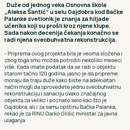
Duže od jednog veka Osnovna škola
„Aleksa Šantić“ u selu Gajdobra kod Bačke
Palanke svetionik je znanja za hiljade
učenika koji su prošli kroz njene klupe.
Sada nakon decenija čekanja konačno se
radi njena sveobuhvatna rekonstrukcija.
- Priprema ovog projekta bila je veoma složena i
zbog toga smo možda potrošili nekoliko meseci
više. Kada imate podatak da se radi o objektu
starom tačno 120 godina, jasno je da pripreme
moraju da traju duže kako biste na adekvatan
način mogli da sprovedete jednu sveobuhvatnu
rekonstrukciju i sanaciju ovako značajnog
objekta za veliko i poznato selo kao što je
Gajdobra, ali i za samu opštinu Bačka Palanka,
rekao je za RINU Darko Glišić ministar za javna
ulaganja.