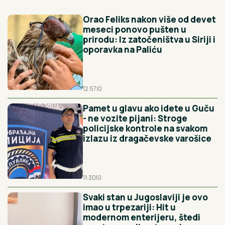
Orao Feliks nakon više od devet
meseci ponovo pušten u
prirodu: Iz zatočeništva u Siriji i
oporavka na Paliću
12:57
|
0
Pamet u glavu ako idete u Guču
- ne vozite pijani: Stroge
policijske kontrole na svakom
izlazu iz dragačevske varošice
11:30
|
0
Svaki stan u Jugoslaviji je ovo
imao u trpezariji: Hit u
modernom enterijeru, štedi