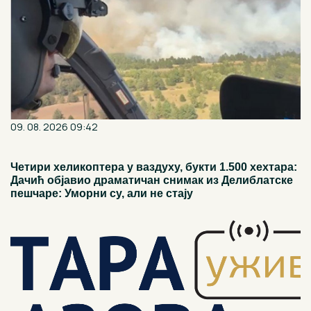
09. 08. 2026 09:42
Четири хеликоптера у ваздуху, букти 1.500 хехтара:
Дачић објавио драматичан снимак из Делиблатске
пешчаре: Уморни су, али не стају