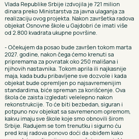
Vlada Republike Srbije izdvojila je 721 milion
dinara preko Ministarstva za javna ulaganja za
realizaciju ovog projekta. Nakon završetka radova
objekat Osnovne škole u Gajdobri će imati više
od 2.800 kvadrata ukupne površine.
- Očekujem da posao bude završen tokom marta
2027. godine, nakon čega ćemo krenuti sa
pripremama za povratak oko 250 mališana i
njihovih nastavnika. Tokom aprila ili najkasnije
maja, kada budu pribavljene sve dozvole i kada
objekat bude opremljen po najsavremenijim
standardima, biće spreman za korišćenje. Ova
škola će zaista izgledati velelepno nakon
rekonstrukcije. To će biti bezbedan, siguran i
potpuno nov objekat sa savremenom opremom,
kakvu imaju sve škole koje smo obnovili širom
Srbije. Radujem se tom trenutku i sigurno ću
pred kraj radova ponovo doći da obiđem kako