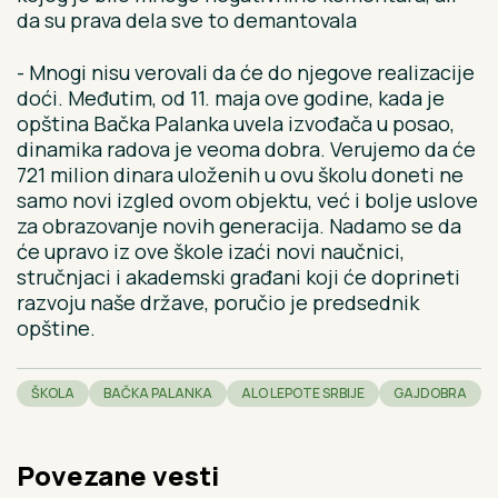
da su prava dela sve to demantovala
- Mnogi nisu verovali da će do njegove realizacije
doći. Međutim, od 11. maja ove godine, kada je
opština Bačka Palanka uvela izvođača u posao,
dinamika radova je veoma dobra. Verujemo da će
721 milion dinara uloženih u ovu školu doneti ne
samo novi izgled ovom objektu, već i bolje uslove
za obrazovanje novih generacija. Nadamo se da
će upravo iz ove škole izaći novi naučnici,
stručnjaci i akademski građani koji će doprineti
razvoju naše države, poručio je predsednik
opštine.
ŠKOLA
BAČKA PALANKA
ALO LEPOTE SRBIJE
GAJDOBRA
Povezane vesti