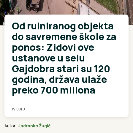
Od ruiniranog objekta
Rina
do savremene škole za
ponos: Zidovi ove
ustanove u selu
Gajdobra stari su 120
godina, država ulaže
preko 700 miliona
19:00
|
0
Autor:
Jadranko Žugić