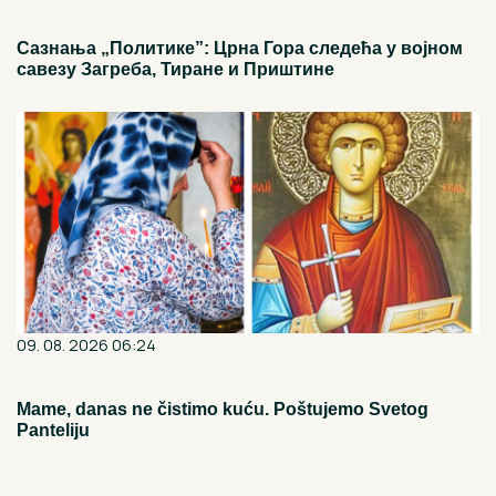
Сазнања „Политике”: Црна Гора следећа у војном
савезу Загреба, Тиране и Приштине
09. 08. 2026 06:24
Mame, danas ne čistimo kuću. Poštujemo Svetog
Panteliju