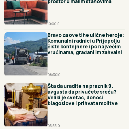
prostor u malim stanovima
10:00
|
0
Bravo za ove tihe ulične heroje:
Komunalni radnici u Prijepolju
čiste kontejnere i po najvećim
vrućinama, građani im zahvalni
08:30
|
0
Šta da uradite na praznik 9.
avgusta da privučete sreću?
Veliki je svetac, donosi
blagoslove i prihvata molitve
05:55
|
0