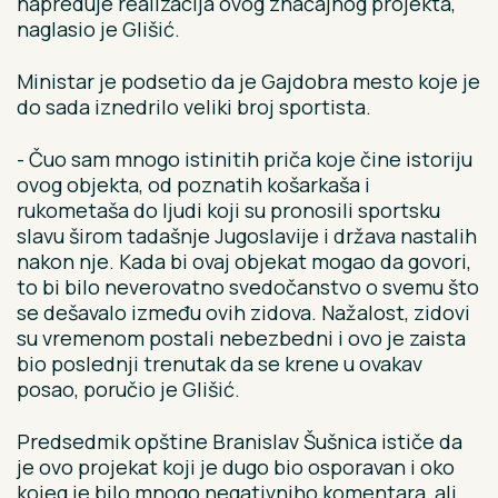
napreduje realizacija ovog značajnog projekta,
naglasio je Glišić.
Ministar je podsetio da je Gajdobra mesto koje je
do sada iznedrilo veliki broj sportista.
- Čuo sam mnogo istinitih priča koje čine istoriju
ovog objekta, od poznatih košarkaša i
rukometaša do ljudi koji su pronosili sportsku
slavu širom tadašnje Jugoslavije i država nastalih
nakon nje. Kada bi ovaj objekat mogao da govori,
to bi bilo neverovatno svedočanstvo o svemu što
se dešavalo između ovih zidova. Nažalost, zidovi
su vremenom postali nebezbedni i ovo je zaista
bio poslednji trenutak da se krene u ovakav
posao, poručio je Glišić.
Predsedmik opštine Branislav Šušnica ističe da
je ovo projekat koji je dugo bio osporavan i oko
kojeg je bilo mnogo negativniho komentara, ali