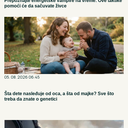
Prepoznajte energetske vampire na vreme: Ove taktike
pomoći će da sačuvate živce
05. 08. 2026 06:45
Šta dete nasleđuje od oca, a šta od majke? Sve što
treba da znate o genetici