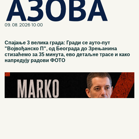
09. 08. 2026 10:00
Спајање 3 велика града: Гради се ауто-пут
"Војвођанско П", од Београда до Зрењанина
стизаћемо за 35 минута, ево детаљне трасе и како
напредују радови ФОТО
09. 08. 2026 10:05