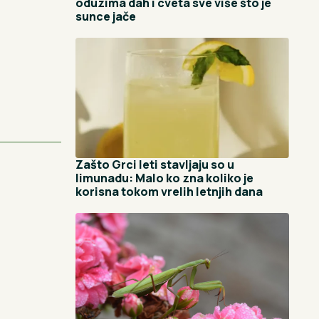
oduzima dah i cveta sve više što je
sunce jače
Zašto Grci leti stavljaju so u
limunadu: Malo ko zna koliko je
korisna tokom vrelih letnjih dana