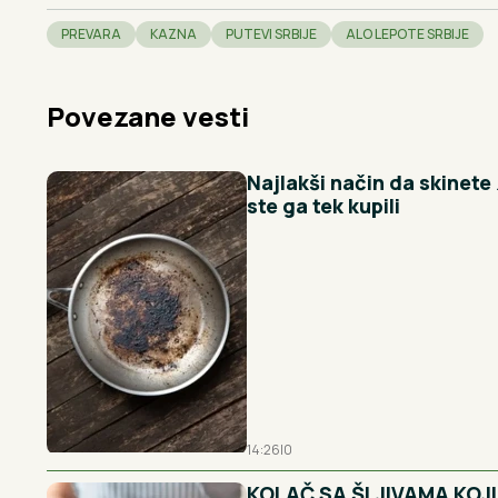
PREVARA
KAZNA
PUTEVI SRBIJE
ALO LEPOTE SRBIJE
Povezane vesti
Najlakši način da skinete
ste ga tek kupili
14:26
|
0
KOLAČ SA ŠLJIVAMA KOJI 