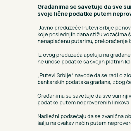
Građanima se savetuje da sve sum
svoje lične podatke putem neprove
Javno preduzeće Putevi Srbije ponovo
koje poslednjih dana stižu vozačima ši
nenaplaćenu putarinu, prekoračenje br
Iz ovog preduzeća apeluju na građane 
ne unose podatke sa svojih platnih kart
„Putevi Srbije“ navode da se radi o zl
bankarskih podataka građana, zbog č
Građanima se savetuje da sve sumnjive
podatke putem neproverenih linkova i
Nadležni podsećaju da se zvanična ob
šalju na ovakav način putem neprove