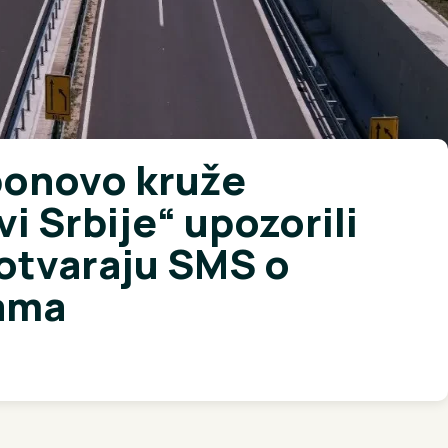
ponovo kruže
i Srbije“ upozorili
otvaraju SMS o
nama