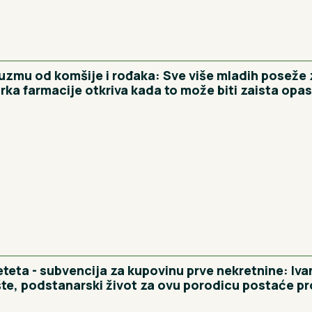
 uzmu od komšije i rođaka: Sve više mladih poseže 
rka farmacije otkriva kada to može biti zaista opa
teta - subvencija za kupovinu prve nekretnine: Iva
šte, podstanarski život za ovu porodicu postaće pr