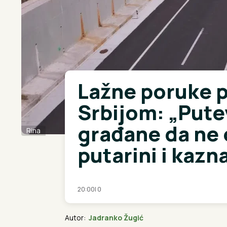
Lažne poruke 
Srbijom: „Putev
građane da ne 
Rina
putarini i kaz
20:00
|
0
Autor:
Jadranko Žugić