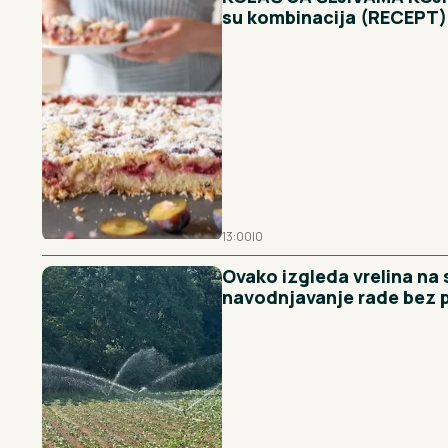
su kombinacija (RECEPT)
13:00
|
0
Ovako izgleda vrelina na
navodnjavanje rade bez 