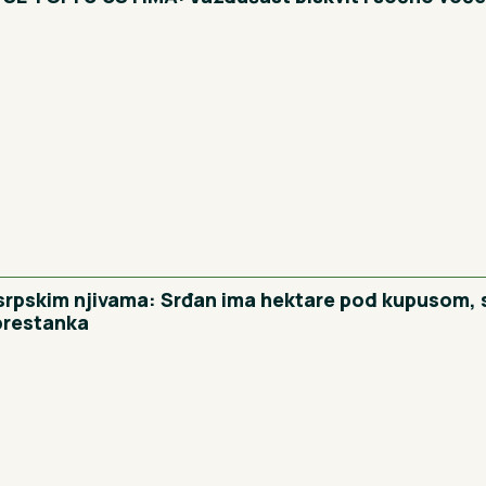
 srpskim njivama: Srđan ima hektare pod kupusom, 
prestanka