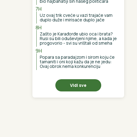
bio najbahatiji sin našeg političara
7H
Uz ovaj trik cveće u vazi trajaće vam
duplo duže i mirisaće duplo jače
8H
Zašto je Karađorđe ubio oca i brata?
Rusi su bili oduševljeni njime, a kada je
progovorio - svi su vrištali od smeha
9H
Popara sa paradajzom i sirom koju će
tamaniti i oni koji kažu da je ne jedu:
Ovaj obrok nema konkurenciju
Vidi sve