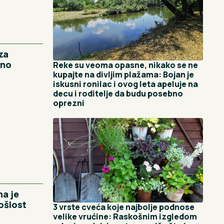
za
sno
Reke su veoma opasne, nikako se ne
kupajte na divljim plažama: Bojan je
iskusni ronilac i ovog leta apeluje na
decu i roditelje da budu posebno
oprezni
na je
ošlost
3 vrste cveća koje najbolje podnose
velike vrućine: Raskošnim izgledom