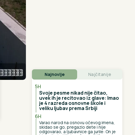
Najnovije
Najčitanije
5H
Svoje pesme nikad nije čitao,
uvek ih je recitovao iz glave: Imao
je 4 razreda osnovne škole i
veliku ljubav prema Srbiji
6H
Varao narod na osnovu očevog imena,
skidao se go, pregazio dete i nije
odgovarao, a ljubavnice ga jurile: On je