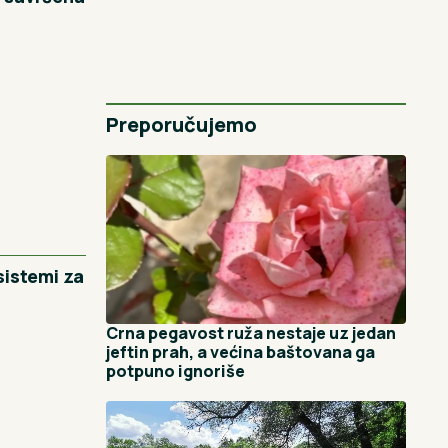
Preporučujemo
sistemi za
Crna pegavost ruža nestaje uz jedan
jeftin prah, a većina baštovana ga
potpuno ignoriše