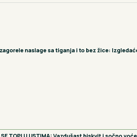
 zagorele naslage sa tiganja i to bez žice: Izgleda
SE TOPI U USTIMA: Vazdušast biskvit i sočno voće