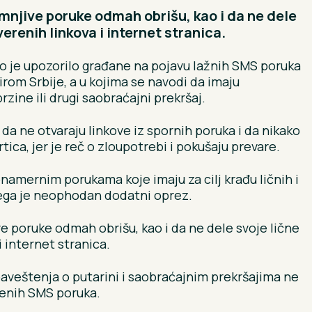
njive poruke odmah obrišu, kao i da ne dele
renih linkova i internet stranica.
 je upozorilo građane na pojavu lažnih SMS poruka
rom Srbije, a u kojima se navodi da imaju
zine ili drugi saobraćajni prekršaj.
da ne otvaraju linkove iz spornih poruka i da nikako
ica, jer je reč o zloupotrebi i pokušaju prevare.
onamernim porukama koje imaju za cilj krađu ličnih i
ega je neophodan dodatni oprez.
 poruke odmah obrišu, kao i da ne dele svoje lične
 internet stranica.
aveštenja o putarini i saobraćajnim prekršajima ne
renih SMS poruka.