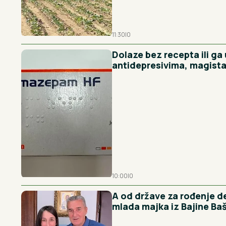
11:30
|
0
Dolaze bez recepta ili ga
antidepresivima, magista
10:00
|
0
A od države za rođenje de
mlada majka iz Bajine Ba