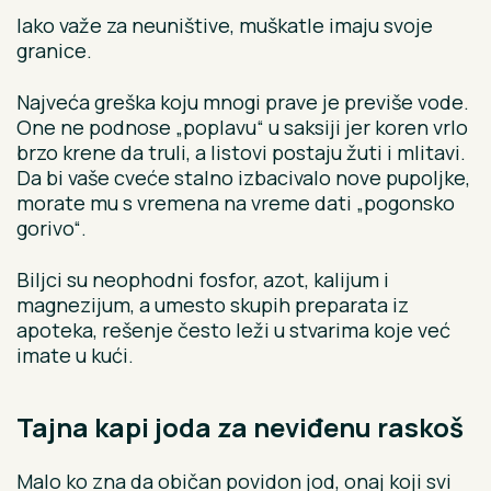
Iako važe za neuništive, muškatle imaju svoje
granice.
Najveća greška koju mnogi prave je previše vode.
One ne podnose „poplavu“ u saksiji jer koren vrlo
brzo krene da truli, a listovi postaju žuti i mlitavi.
Da bi vaše cveće stalno izbacivalo nove pupoljke,
morate mu s vremena na vreme dati „pogonsko
gorivo“.
Biljci su neophodni fosfor, azot, kalijum i
magnezijum, a umesto skupih preparata iz
apoteka, rešenje često leži u stvarima koje već
imate u kući.
Tajna kapi joda za neviđenu raskoš
Malo ko zna da običan povidon jod, onaj koji svi