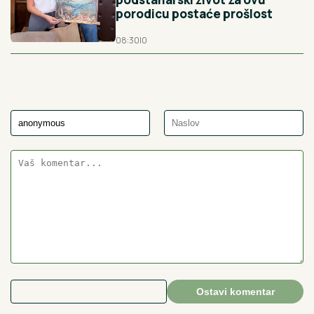
porodicu postaće prošlost
08:30
|
0
Ostavi komentar