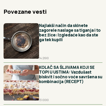
Povezane vesti
Najlakši način da skinete
zagorele naslage sa tiganja i to
bez žice: Izgledaće kao da ste
ga tek kupili
14:26
|
0
KOLAČ SA ŠLJIVAMA KOJI SE
TOPI U USTIMA: Vazdušast
biskvit i sočno voće savršena su
kombinacija (RECEPT)
13:00
|
0