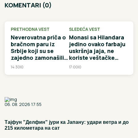
KOMENTARI (0)
PRETHODNA VEST
SLEDEĆA VEST
Neverovatna priča o
Monasi sa Hilandara
bračnom paru iz
jedino ovako farbaju
Srbije koji su se
uskršnja jaja, ne
zajedno zamonašili u
koriste veštačke
80 + godina: "Hteo
boje
14:30
|
0
17:00
|
0
sam da izvršim krvnu
osvetu, da ubijem
kuma svoje sestre"
06. 08. 2026 17:55
Тајфун "Делфин" јури ка Јапану: удари ветра и до
215 километара на сат