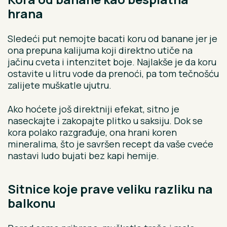
hrana
Sledeći put nemojte bacati koru od banane jer je
ona prepuna kalijuma koji direktno utiče na
jačinu cveta i intenzitet boje. Najlakše je da koru
ostavite u litru vode da prenoći, pa tom tečnošću
zalijete muškatle ujutru.
Ako hoćete još direktniji efekat, sitno je
naseckajte i zakopajte plitko u saksiju. Dok se
kora polako razgrađuje, ona hrani koren
mineralima, što je savršen recept da vaše cveće
nastavi ludo bujati bez kapi hemije.
Sitnice koje prave veliku razliku na
balkonu