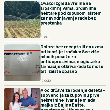
Ovako izgleda vrelina na
srpskim njivama: Srđan ima
hektare pod kupusom, sistemi
za navodnjavanje rade bez
prestanka
11:30
|
0
Dolaze bez recepta ili ga uzmu
od komšije i rođaka: Sve više
mladih poseže za
antidepresivima, magistarka
farmacije otkriva kada to može
biti zaista opasno
10:00
|
0
A od države za rođenje deteta -
subvencija za kupovinu prve
nekretnine: Ivana je mlada
majka iz Bajine Bašte,
podstanarski život za ovu