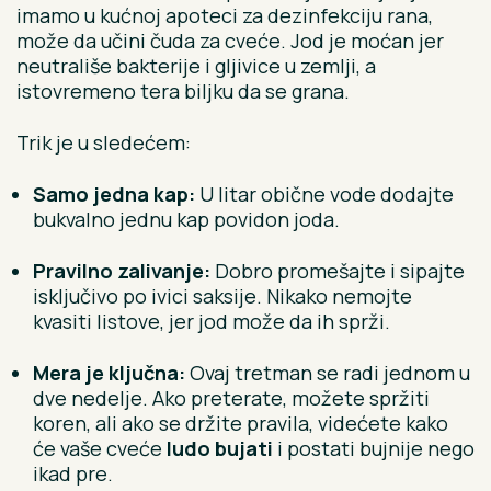
imamo u kućnoj apoteci za dezinfekciju rana,
može da učini čuda za cveće. Jod je moćan jer
neutrališe bakterije i gljivice u zemlji, a
istovremeno tera biljku da se grana.
Trik je u sledećem:
Samo jedna kap:
U litar obične vode dodajte
bukvalno jednu kap povidon joda.
Pravilno zalivanje:
Dobro promešajte i sipajte
isključivo po ivici saksije. Nikako nemojte
kvasiti listove, jer jod može da ih sprži.
Mera je ključna:
Ovaj tretman se radi jednom u
dve nedelje. Ako preterate, možete spržiti
koren, ali ako se držite pravila, videćete kako
će vaše cveće
ludo bujati
i postati bujnije nego
ikad pre.