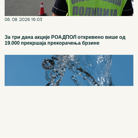
06. 08. 2026 16:03
За три дана акције РОАДПОЛ откривено више од
19.000 прекршаја прекорачења брзине
06. 08. 2026 16:30
Апел грађанима Пријепоља: Воду користити