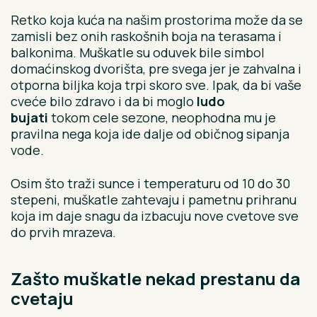
Retko koja kuća na našim prostorima može da se
zamisli bez onih raskošnih boja na terasama i
balkonima. Muškatle su oduvek bile simbol
domaćinskog dvorišta, pre svega jer je zahvalna i
otporna biljka koja trpi skoro sve. Ipak, da bi vaše
cveće bilo zdravo i da bi moglo
ludo
bujati
tokom cele sezone, neophodna mu je
pravilna nega koja ide dalje od običnog sipanja
vode.
Osim što traži sunce i temperaturu od 10 do 30
stepeni, muškatle zahtevaju i pametnu prihranu
koja im daje snagu da izbacuju nove cvetove sve
do prvih mrazeva.
Zašto muškatle nekad prestanu da
cvetaju