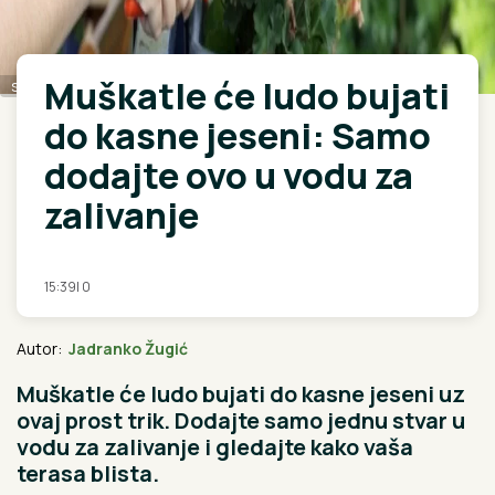
Muškatle će ludo bujati
shutterstock
do kasne jeseni: Samo
dodajte ovo u vodu za
zalivanje
15:39
|
0
Autor:
Jadranko Žugić
Muškatle će ludo bujati do kasne jeseni uz
ovaj prost trik. Dodajte samo jednu stvar u
vodu za zalivanje i gledajte kako vaša
terasa blista.