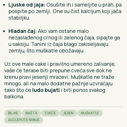
Ljuske od jaja:
Osušite ih i sameljite u prah, pa
pospite po zemlji. One su čist kalcijum koji jača
stabiljku.
Hladan čaj:
Ako vam ostane malo
nezaslađenog crnog ili zelenog čaja, sipajte ga
u saksiju. Tanini iz čaja blago zakiseljavaju
zemlju, što muškatle obožavaju.
Uz ove male cake i pravilno umereno zalivanje,
vaše će terase biti prepune cveća sve dok ne
krenu pravi jesenji mrazevi. Muškatle ne traže
mnogo, ali na malo dodatne pažnje uzvraćaju
tako što će
ludo bujati
i biti ponos svakog
balkona.
BILJKE
BAŠTA
CVEĆE
JESEN
MUŠKATLE
ALO LEPOTE SRBIJE