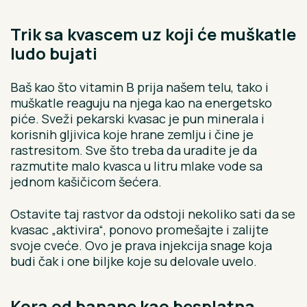
Trik sa kvascem uz koji će muškatle
ludo bujati
Baš kao što vitamin B prija našem telu, tako i
muškatle reaguju na njega kao na energetsko
piće. Sveži pekarski kvasac je pun minerala i
korisnih gljivica koje hrane zemlju i čine je
rastresitom. Sve što treba da uradite je da
razmutite malo kvasca u litru mlake vode sa
jednom kašičicom šećera.
Ostavite taj rastvor da odstoji nekoliko sati da se
kvasac „aktivira“, ponovo promešajte i zalijte
svoje cveće. Ovo je prava injekcija snage koja
budi čak i one biljke koje su delovale uvelo.
Kora od banane kao besplatna