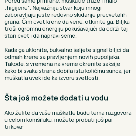
Pored same prihrane, muškatle traže i malo
„higijene“. Najvažnija stvar koju mnogi
zaboravljaju jeste redovno skidanje precvetalih
grana. Čim cvet krene da vene, otkinite ga. Biljka
troši ogromnu energiju pokušavajući da održi taj
stari cvet i da napravi seme.
Kada ga uklonite, bukvalno šaljete signal biljci da
odmah krene sa pravljenjem novih pupoljaka.
Takođe, s vremena na vreme okrenite saksije
kako bi svaka strana dobila istu količinu sunca, jer
muškatla uvek ide ka izvoru svetlosti.
Šta još možete dodati u vodu
Ako želite da vaše muškatle budu tema razgovora
u celom komšiluku, možete probati još par
trikova: