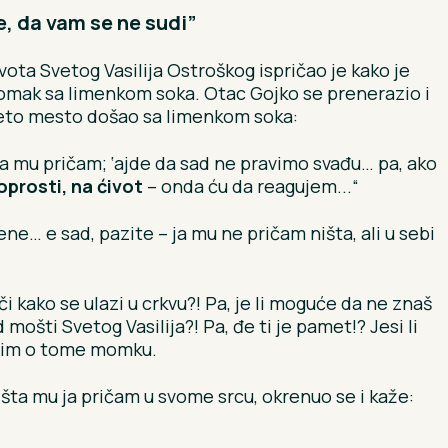
e, da vam se ne sudi”
vota Svetog Vasilija Ostroškog ispričao je kako je
omak sa limenkom soka. Otac Gojko se prenerazio i
veto mesto došao sa limenkom soka:
 da mu pričam; ‘ajde da sad ne pravimo svađu… pa, ako
prosti, na ćivot
– onda ću da reagujem...“
e… e sad, pazite – ja mu ne pričam ništa, ali u sebi
či kako se ulazi u crkvu?! Pa, je li moguće da ne znaš
mošti Svetog Vasilija?! Pa, đe ti je pamet!? Jesi li
ovorim o tome momku.
o šta mu ja pričam u svome srcu, okrenuo se i kaže: