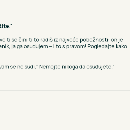
žite
.”
e ti se čini ti to radiš iz najveće pobožnosti: on je
enik, ja ga osuđujem – i to s pravom! Pogledajte kako
a vam se ne sudi.” Nemojte nikoga da osuđujete.”