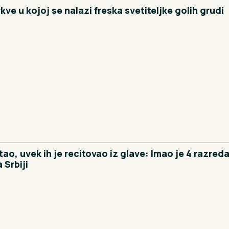
ve u kojoj se nalazi freska svetiteljke golih grudi
tao, uvek ih je recitovao iz glave: Imao je 4 razre
 Srbiji