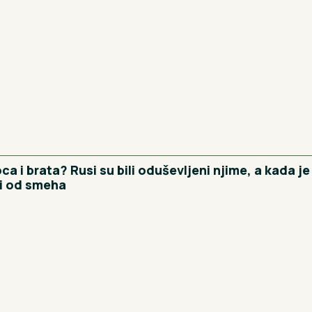
a i brata? Rusi su bili oduševljeni njime, a kada je
li od smeha