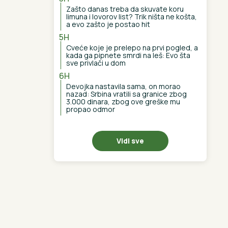
Zašto danas treba da skuvate koru
limuna i lovorov list? Trik ništa ne košta,
a evo zašto je postao hit
5H
Cveće koje je prelepo na prvi pogled, a
kada ga pipnete smrdi na leš: Evo šta
sve privlači u dom
6H
Devojka nastavila sama, on morao
nazad: Srbina vratili sa granice zbog
3.000 dinara, zbog ove greške mu
propao odmor
Vidi sve