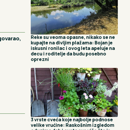
Reke su veoma opasne, nikako se ne
govarao,
kupajte na divljim plažama: Bojan je
iskusni ronilac i ovog leta apeluje na
decu i roditelje da budu posebno
oprezni
3 vrste cveća koje najbolje podnose
velike vrućine: Raskošnim izgledom