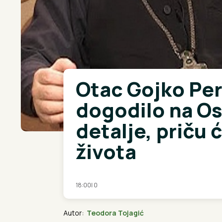
Otac Gojko Per
dogodilo na Os
detalje, priču 
života
18:00
|
0
Autor:
Teodora Tojagić