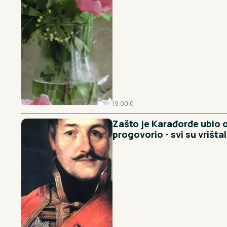
19:00
|
0
Zašto je Karađorđe ubio oc
progovorio - svi su vrišta