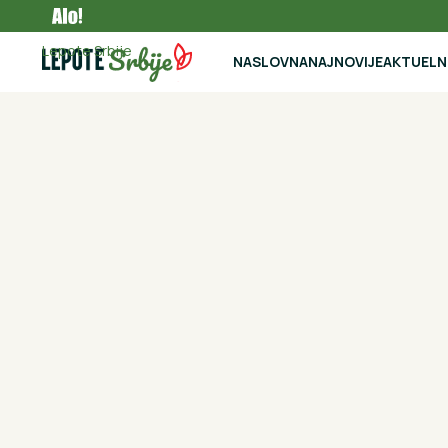
Zanimljivosti
Lepote Srbije
NASLOVNA
NAJNOVIJE
AKTUEL