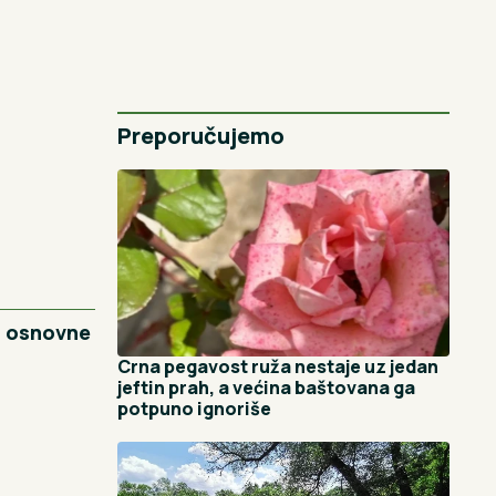
Preporučujemo
da osnovne
Crna pegavost ruža nestaje uz jedan
jeftin prah, a većina baštovana ga
potpuno ignoriše