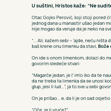
U suštini, Hristos kaže: “Ne sudit
Otac Gojko Perović, koji stoji pored ći
jednog dana u manastir ušao jedan m
nije mogao da veruje da je neko na s
“… Ali, kažem sebi – ‘ajde, neću ništa
baš krene onu limenku da stavi,
Bože o
On ide s onom limenkom, dolazi do men
govorim sledeće stvari:
“Magarče jedan, je l’ im’o iko da te nau
da ne treba ta limenka da se unosi kod 
glup, jesi li lud…”, ja to sve u sebi g
On je prišao… e, da li je on sad osjeti
“Oče, je li vruće?”