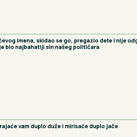
evog imena, skidao se go, pregazio dete i nije od
je bio najbahatiji sin našeg političara
 trajaće vam duplo duže i mirisaće duplo jače