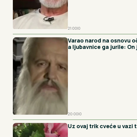
21:00
|
0
Varao narod na osnovu oč
a ljubavnice ga jurile: On 
20:00
|
0
Uz ovaj trik cveće u vazi