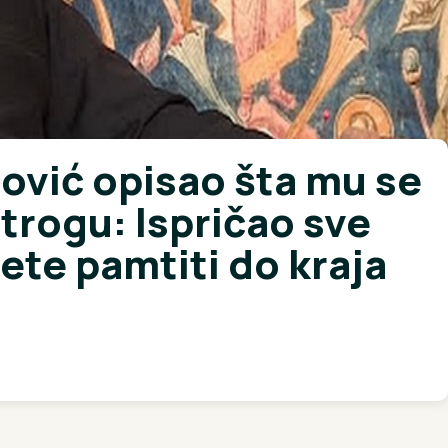
ović opisao šta mu se
trogu: Ispričao sve
ćete pamtiti do kraja