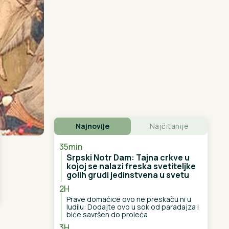
Najnovije
Najčitanije
35min
Srpski Notr Dam: Tajna crkve u
kojoj se nalazi freska svetiteljke
golih grudi jedinstvena u svetu
2H
Prave domaćice ovo ne preskaču ni u
ludilu: Dodajte ovo u sok od paradajza i
biće savršen do proleća
3H