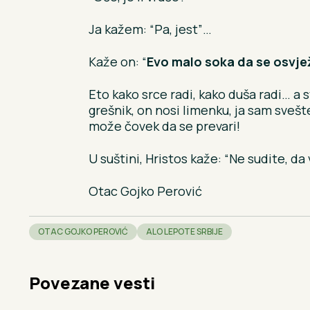
Ja kažem: “Pa, jest”…
Kaže on: “
Evo malo soka da se osvje
Eto kako srce radi, kako duša radi… a sv
grešnik, on nosi limenku, ja sam svešt
može čovek da se prevari!
U suštini, Hristos kaže: “Ne sudite, d
Otac Gojko Perović
OTAC GOJKO PEROVIĆ
ALO LEPOTE SRBIJE
Povezane vesti