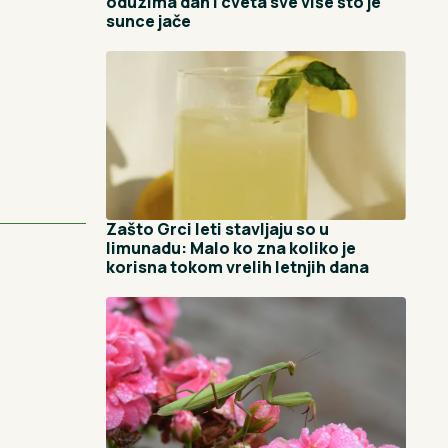
oduzima dah i cveta sve više što je
sunce jače
Zašto Grci leti stavljaju so u
limunadu: Malo ko zna koliko je
korisna tokom vrelih letnjih dana