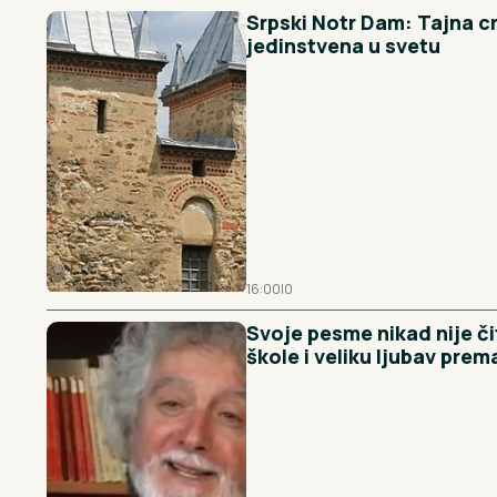
Srpski Notr Dam: Tajna crk
jedinstvena u svetu
16:00
|
0
Svoje pesme nikad nije či
škole i veliku ljubav prema