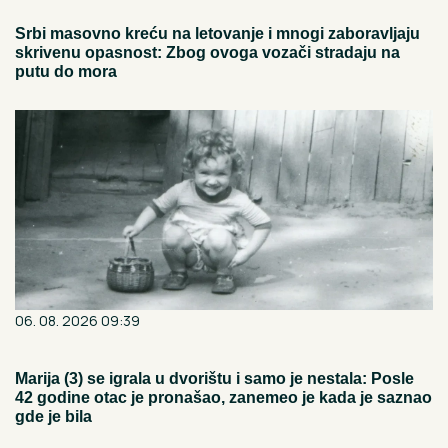
Srbi masovno kreću na letovanje i mnogi zaboravljaju
skrivenu opasnost: Zbog ovoga vozači stradaju na
putu do mora
06. 08. 2026 09:39
Marija (3) se igrala u dvorištu i samo je nestala: Posle
42 godine otac je pronašao, zanemeo je kada je saznao
gde je bila