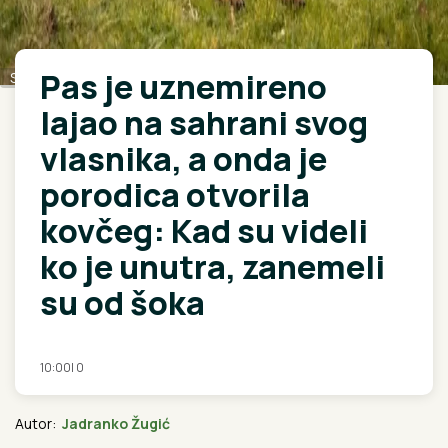
Pas je uznemireno
Shutterstock
lajao na sahrani svog
vlasnika, a onda je
porodica otvorila
kovčeg: Kad su videli
ko je unutra, zanemeli
su od šoka
10:00
|
0
Autor:
Jadranko Žugić