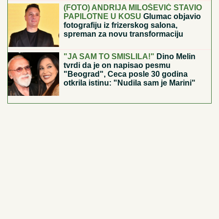
JUČE JE LAGANO DOŠLO!
Evo novog Tip "sigurica
tiketa" sa tri realne kvote
(FOTO) LETOVANJE SAŠKE I ĐORĐA
ĐOKOVIĆA U SUVOM LUKSUZU
Noletova snajka se sa sinom kupa u
bazenu, a ovako sa mužem provodi
vreme na jahti
U NEDELjU SU NAŠI PREDLOZI ZA
GOLOVE BILI PROLAZNI! Današnji
tipovi su još bolji!