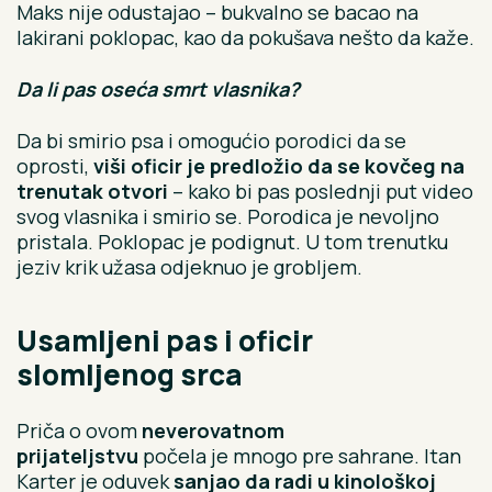
Maks nije odustajao – bukvalno se bacao na
lakirani poklopac, kao da pokušava nešto da kaže.
Da li pas oseća smrt vlasnika?
Da bi smirio psa i omogućio porodici da se
oprosti,
viši oficir je predložio da se kovčeg na
trenutak otvori
– kako bi pas poslednji put video
svog vlasnika i smirio se. Porodica je nevoljno
pristala. Poklopac je podignut. U tom trenutku
jeziv krik užasa odjeknuo je grobljem.
Usamljeni pas i oficir
slomljenog srca
Priča o ovom
neverovatnom
prijateljstvu
počela je mnogo pre sahrane. Itan
Karter je oduvek
sanjao da radi u kinološkoj