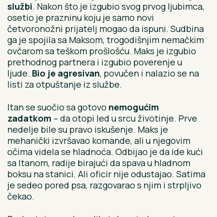
službi
. Nakon što je izgubio svog prvog ljubimca,
osetio je prazninu koju je samo novi
četvoronožni prijatelj mogao da ispuni. Sudbina
ga je spojila sa Maksom, trogodišnjim nemačkim
ovčarom sa teškom prošlošću. Maks je izgubio
prethodnog partnera i izgubio poverenje u
ljude.
Bio je agresivan
, povučen i nalazio se na
listi za otpuštanje iz službe.
Itan se suočio sa gotovo
nemogućim
zadatkom
– da otopi led u srcu životinje. Prve
nedelje bile su pravo iskušenje. Maks je
mehanički izvršavao komande, ali u njegovim
očima videla se hladnoća. Odbijao je da ide kući
sa Itanom, radije birajući da spava u hladnom
boksu na stanici. Ali oficir nije odustajao. Satima
je sedeo pored psa, razgovarao s njim i strpljivo
čekao.