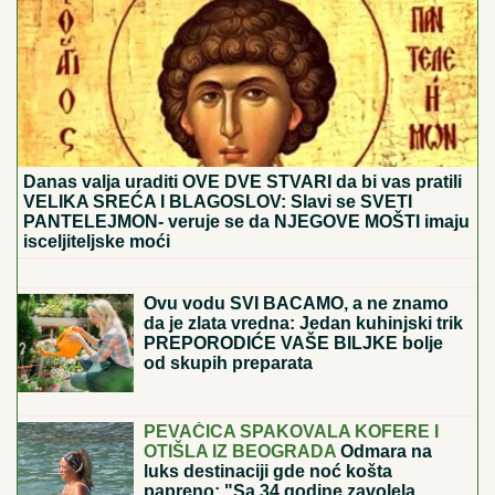
Danas valja uraditi OVE DVE STVARI da bi vas pratili
VELIKA SREĆA I BLAGOSLOV: Slavi se SVETI
PANTELEJMON- veruje se da NJEGOVE MOŠTI imaju
isceljiteljske moći
Naša pevačica rodila sina, pa morala
da ga napusti, on danas radi kao
moler: "Nikad ga se nisam odrekla"
Ovu vodu SVI BACAMO, a ne znamo
da je zlata vredna: Jedan kuhinjski trik
PREPORODIĆE VAŠE BILJKE bolje
od skupih preparata