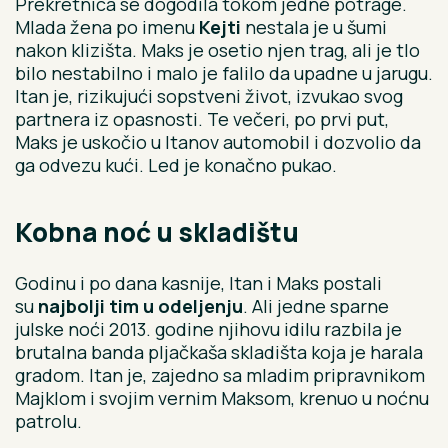
Prekretnica se dogodila tokom jedne potrage.
Mlada žena po imenu
Kejti
nestala je u šumi
nakon klizišta. Maks je osetio njen trag, ali je tlo
bilo nestabilno i malo je falilo da upadne u jarugu.
Itan je, rizikujući sopstveni život, izvukao svog
partnera iz opasnosti. Te večeri, po prvi put,
Maks je uskočio u Itanov automobil i dozvolio da
ga odvezu kući. Led je konačno pukao.
Kobna noć u skladištu
Godinu i po dana kasnije, Itan i Maks postali
su
najbolji tim u odeljenju
. Ali jedne sparne
julske noći 2013. godine njihovu idilu razbila je
brutalna banda pljačkaša skladišta koja je harala
gradom. Itan je, zajedno sa mladim pripravnikom
Majklom i svojim vernim Maksom, krenuo u noćnu
patrolu.