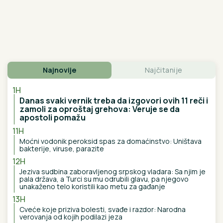
U DOMU NADICE ZELJKOVIĆ
Progovorila o Luni i
Slobi, oplela po Asminu, Maji i Kaći Živković, a onda
otkrila sve O ULASKU U ELITU 10 SA KIJOM: "Dečko
joj je sportista" (VIDEO)
(FOTO) ANDRIJA MILOŠEVIĆ STAVIO
PAPILOTNE U KOSU
Glumac objavio
fotografiju iz frizerskog salona,
spreman za novu transformaciju
"JA SAM TO SMISLILA!"
Dino Melin
tvrdi da je on napisao pesmu
"Beograd", Ceca posle 30 godina