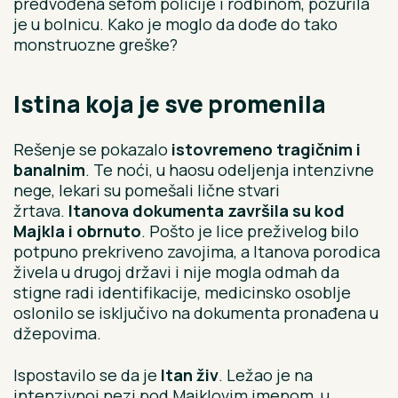
predvođena šefom policije i rodbinom, požurila
je u bolnicu. Kako je moglo da dođe do tako
monstruozne greške?
Istina koja je sve promenila
Rešenje se pokazalo
istovremeno tragičnim i
banalnim
. Te noći, u haosu odeljenja intenzivne
nege, lekari su pomešali lične stvari
žrtava.
Itanova dokumenta završila su kod
Majkla i obrnuto
. Pošto je lice preživelog bilo
potpuno prekriveno zavojima, a Itanova porodica
živela u drugoj državi i nije mogla odmah da
stigne radi identifikacije, medicinsko osoblje
oslonilo se isključivo na dokumenta pronađena u
džepovima.
Ispostavilo se da je
Itan živ
. Ležao je na
intenzivnoj nezi pod Majklovim imenom, u