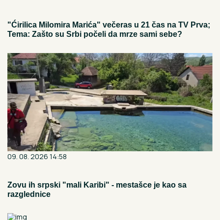
"Ćirilica Milomira Marića" večeras u 21 čas na TV Prva;
Tema: Zašto su Srbi počeli da mrze sami sebe?
09. 08. 2026 14:58
Zovu ih srpski "mali Karibi" - mestašce je kao sa
razglednice