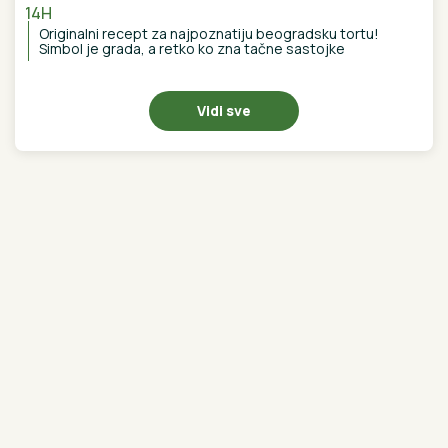
otkrila istinu: "Nudila sam je Marini"
Najnovije
Najčitanije