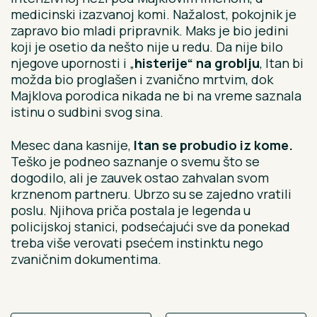
medicinski izazvanoj komi. Nažalost, pokojnik je
zapravo bio mladi pripravnik. Maks je bio jedini
koji je osetio da nešto nije u redu. Da nije bilo
njegove upornosti i „
histerije“ na groblju
, Itan bi
možda bio proglašen i zvanično mrtvim, dok
Majklova porodica nikada ne bi na vreme saznala
istinu o sudbini svog sina.
Mesec dana kasnije,
Itan se probudio iz kome.
Teško je podneo saznanje o svemu što se
dogodilo, ali je zauvek ostao zahvalan svom
krznenom partneru. Ubrzo su se zajedno vratili
poslu. Njihova priča postala je legenda u
policijskoj stanici, podsećajući sve da ponekad
treba više verovati psećem instinktu nego
zvaničnim dokumentima.