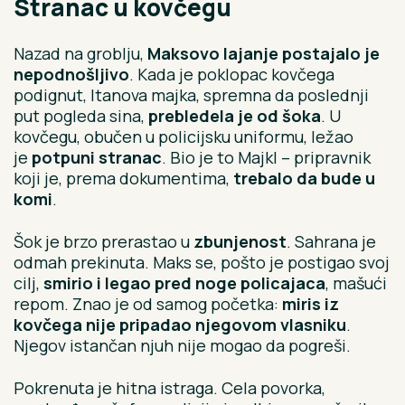
Stranac u kovčegu
Nazad na groblju,
Maksovo lajanje postajalo je
nepodnošljivo
. Kada je poklopac kovčega
podignut, Itanova majka, spremna da poslednji
put pogleda sina,
prebledela je od šoka
. U
kovčegu, obučen u policijsku uniformu, ležao
je
potpuni stranac
. Bio je to Majkl – pripravnik
koji je, prema dokumentima,
trebalo da bude u
komi
.
Šok je brzo prerastao u
zbunjenost
. Sahrana je
odmah prekinuta. Maks se, pošto je postigao svoj
cilj,
smirio i legao pred noge policajaca
, mašući
repom. Znao je od samog početka:
miris iz
kovčega nije pripadao njegovom vlasniku
.
Njegov istančan njuh nije mogao da pogreši.
Pokrenuta je hitna istraga. Cela povorka,