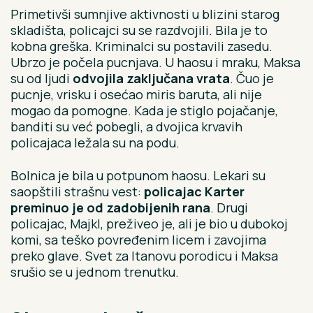
Primetivši sumnjive aktivnosti u blizini starog
skladišta, policajci su se razdvojili. Bila je to
kobna greška. Kriminalci su postavili zasedu.
Ubrzo je počela pucnjava. U haosu i mraku, Maksa
su od ljudi
odvojila zaključana vrata
. Čuo je
pucnje, vrisku i osećao miris baruta, ali nije
mogao da pomogne. Kada je stiglo pojačanje,
banditi su već pobegli, a dvojica krvavih
policajaca ležala su na podu.
Bolnica je bila u potpunom haosu. Lekari su
saopštili strašnu vest:
policajac Karter
preminuo je od zadobijenih rana
. Drugi
policajac, Majkl, preživeo je, ali je bio u dubokoj
komi, sa teško povređenim licem i zavojima
preko glave. Svet za Itanovu porodicu i Maksa
srušio se u jednom trenutku.