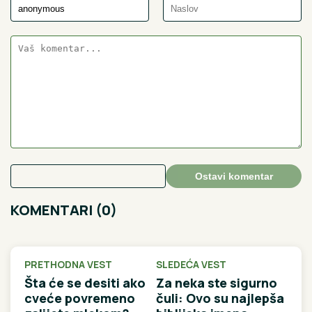
Ostavi komentar
KOMENTARI (0)
PRETHODNA VEST
SLEDEĆA VEST
Šta će se desiti ako
Za neka ste sigurno
cveće povremeno
čuli: Ovo su najlepša