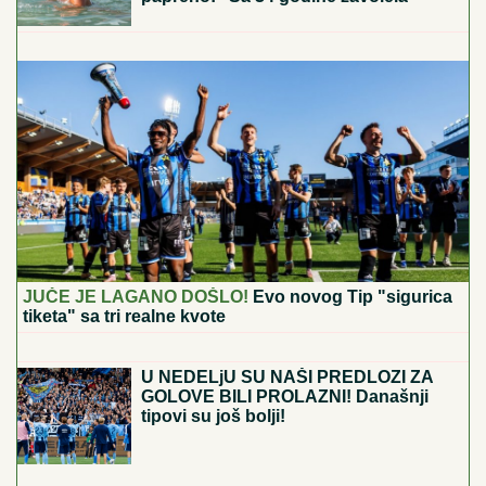
RHMZ UPALIO ALARME:
Ponedeljak donosi paklene
temperature, a u ovim delovima Srbije moguć je i
pljusak
PEVAČICA SPAKOVALA KOFERE I
OTIŠLA IZ BEOGRADA
Odmara na
luks destinaciji gde noć košta
papreno: "Sa 34 godine zavolela
pesak"
OVO NEMA NI U "BETON LIGI":
Ispucao loptu i izazvao saobraćajku
(VIDEO)