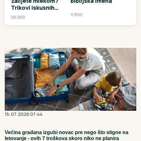
zalijete mlekom?
biblijska imena
Trikovi iskusnih
baštovana zbog
11:30
|
0
08:26
|
0
kojih će biljke
POLUDETI
15. 07. 2026 07:44
Većina građana izgubi novac pre nego što stigne na
letovanje - ovih 7 troškova skoro niko ne planira