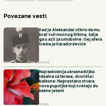
Povezane vesti
Kad je Aleksandar otkrio da mu
brat voli moćnog Srbina, šalje
ga u azil za umobolne: Gej afera
tresla je Karađorđeviće
20:00
|
0
Najraskošnija ukrasna biljka
idealna za terase, dvorišta i
balkone: Neprestano stvara
nove pupoljke koji cvetaju do
kasne jeseni
19:00
|
0