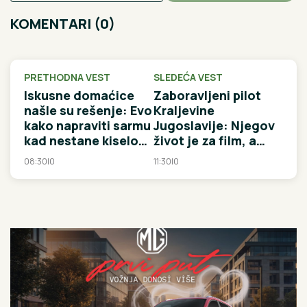
KOMENTARI (0)
PRETHODNA VEST
SLEDEĆA VEST
Iskusne domaćice
Zaboravljeni pilot
našle su rešenje: Evo
Kraljevine
kako napraviti sarmu
Jugoslavije: Njegov
kad nestane kiselog
život je za film, a
kupusa, ručak prste
zbog hrabrosti ga je
08:30
|
0
11:30
|
0
da poližete
britanski RAF dva
puta odlikovao!