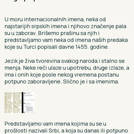
U moru internacionalnih imena, neka od
najstarijih srpskih imena i njihovo značenje pala
su u zaborav. Brišemo prašinu sa njih i
predstavljamo vam neka od imena naših predaka
koje su Turci popisali davne 1455. godine.
Jezik je živa tvorevina svakog naroda i stalno se
menja. Neke reči ulaze u upotrebu, druge izlaze, a
ima i onih koje posle nekog vremena postanu
potpuno zaboravljene. Slično je i sa imenima.
Predstavljamo vam imena kojima su se u
prošlosti nazivali Srbi, a koja su danas ili potpuno