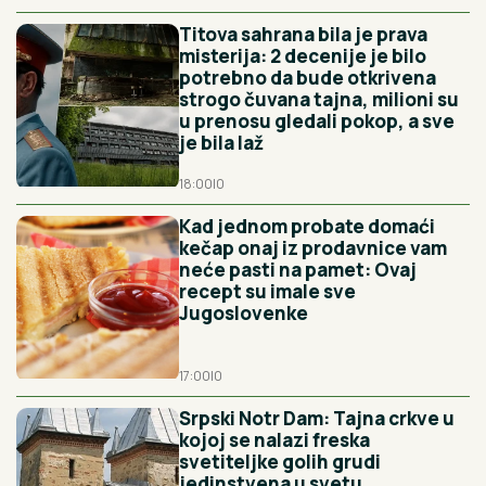
Titova sahrana bila je prava
misterija: 2 decenije je bilo
potrebno da bude otkrivena
strogo čuvana tajna, milioni su
u prenosu gledali pokop, a sve
je bila laž
18:00
|
0
Kad jednom probate domaći
kečap onaj iz prodavnice vam
neće pasti na pamet: Ovaj
recept su imale sve
Jugoslovenke
17:00
|
0
Srpski Notr Dam: Tajna crkve u
kojoj se nalazi freska
svetiteljke golih grudi
jedinstvena u svetu