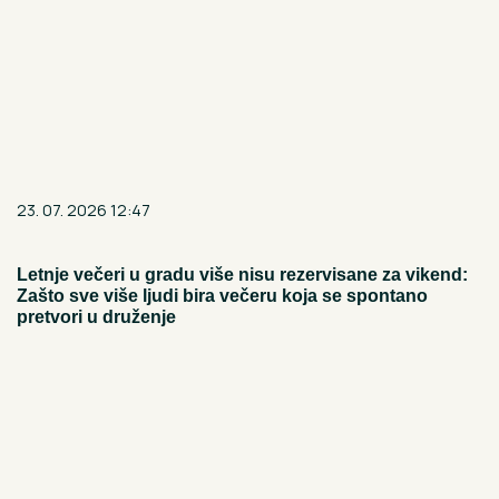
23. 07. 2026 12:47
Letnje večeri u gradu više nisu rezervisane za vikend:
Zašto sve više ljudi bira večeru koja se spontano
pretvori u druženje