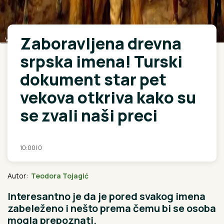
Zaboravljena drevna
vikipedija
srpska imena! Turski
dokument star pet
vekova otkriva kako su
se zvali naši preci
10:00
|
0
Autor:
Teodora Tojagić
Interesantno je da je pored svakog imena
zabeleženo i nešto prema čemu bi se osoba
mogla prepoznati.