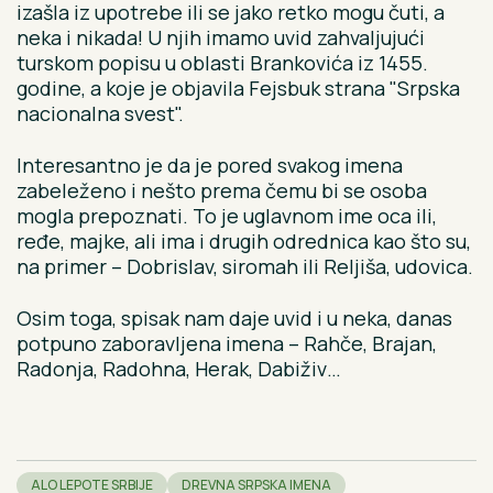
izašla iz upotrebe ili se jako retko mogu čuti, a
neka i nikada! U njih imamo uvid zahvaljujući
turskom popisu u oblasti Brankovića iz 1455.
godine, a koje je objavila Fejsbuk strana "Srpska
nacionalna svest".
Interesantno je da je pored svakog imena
zabeleženo i nešto prema čemu bi se osoba
mogla prepoznati. To je uglavnom ime oca ili,
ređe, majke, ali ima i drugih odrednica kao što su,
na primer – Dobrislav, siromah ili Reljiša, udovica.
Osim toga, spisak nam daje uvid i u neka, danas
potpuno zaboravljena imena – Rahče, Brajan,
Radonja, Radohna, Herak, Dabiživ…
ALO LEPOTE SRBIJE
DREVNA SRPSKA IMENA