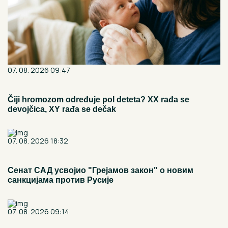
07. 08. 2026 09:47
Čiji hromozom određuje pol deteta? XX rađa se
devojčica, XY rađa se dečak
07. 08. 2026 18:32
Сенат САД усвојио "Грејамов закон" о новим
санкцијама против Русије
07. 08. 2026 09:14