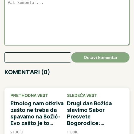
Ostavi komentar
KOMENTARI (0)
PRETHODNA VEST
SLEDEĆA VEST
Etnolog nam otkriva
Drugi dan Božića
zašto ne treba da
slavimo Sabor
spavamo na Božić:
Presvete
Evo zašto je to
Bogorodice:
važno, ali i šta
Izgovorite OVE
21:00
|
0
11:00
|
0