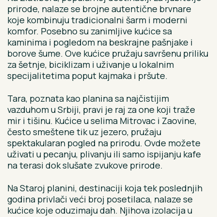
prirode, nalaze se brojne autentične brvnare
koje kombinuju tradicionalni šarm i moderni
komfor. Posebno su zanimljive kućice sa
kaminima i pogledom na beskrajne pašnjake i
borove šume. Ove kućice pružaju savršenu priliku
za šetnje, biciklizam i uživanje u lokalnim
specijalitetima poput kajmaka i pršute.
Tara, poznata kao planina sa najčistijim
vazduhom u Srbiji, pravi je raj za one koji traže
mir i tišinu. Kućice u selima Mitrovac i Zaovine,
često smeštene tik uz jezero, pružaju
spektakularan pogled na prirodu. Ovde možete
uživati u pecanju, plivanju ili samo ispijanju kafe
na terasi dok slušate zvukove prirode.
Na Staroj planini, destinaciji koja tek poslednjih
godina privlači veći broj posetilaca, nalaze se
kućice koje oduzimaju dah. Njihova izolacija u