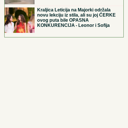
BIO NA IVICI ŽIVOTA!
Glumac (77) IGNORISAO
SIMPTOME, a onda mu SAOPŠTENA OZBILJNA
DIJAGNOZA: Evo šta je bila njegova jedina prednost!
NINA BADRIĆ SE SLIKA U KUPAĆEM
NA STENAMA
Napunila 54 godine i
mami poglede na čuvenom ostrvu
(FOTO)
Uroš Stanić OTKRIVA TAJNU
SELIDBU! PRETNJE, TUŽBE OD
200.000 EVRA i USLOVI za povratak u
Elitu 10 ŠOKIRALI JAVNOST