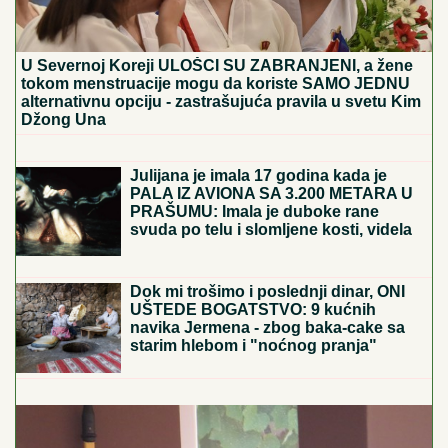
U Severnoj Koreji ULOŠCI SU ZABRANJENI, a žene
tokom menstruacije mogu da koriste SAMO JEDNU
alternativnu opciju - zastrašujuća pravila u svetu Kim
Džong Una
SIN MILENE KAČAVENDE JE PRAVI
LEPOTAN
Uslikala ga u abzenu,
abBivša učesnica "Elite" otkrila i
čimese bave njeni naslednici - ovo je
prava ISTINA
Julijana je imala 17 godina kada je
PALA IZ AVIONA SA 3.200 METARA U
PRAŠUMU: Imala je duboke rane
svuda po telu i slomljene kosti, videla
je MRTVU MAJKU, ali nije želela da se
preda