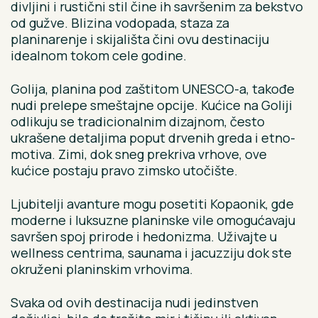
divljini i rustični stil čine ih savršenim za bekstvo
od gužve. Blizina vodopada, staza za
planinarenje i skijališta čini ovu destinaciju
idealnom tokom cele godine.
Golija, planina pod zaštitom UNESCO-a, takođe
nudi prelepe smeštajne opcije. Kućice na Goliji
odlikuju se tradicionalnim dizajnom, često
ukrašene detaljima poput drvenih greda i etno-
motiva. Zimi, dok sneg prekriva vrhove, ove
kućice postaju pravo zimsko utočište.
Ljubitelji avanture mogu posetiti Kopaonik, gde
moderne i luksuzne planinske vile omogućavaju
savršen spoj prirode i hedonizma. Uživajte u
wellness centrima, saunama i jacuzziju dok ste
okruženi planinskim vrhovima.
Svaka od ovih destinacija nudi jedinstven