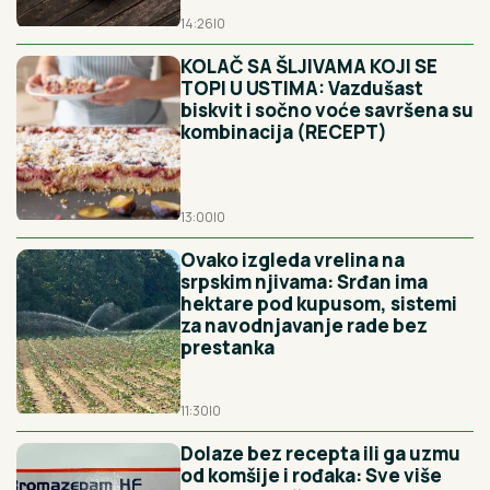
14:26
|
0
KOLAČ SA ŠLJIVAMA KOJI SE
TOPI U USTIMA: Vazdušast
biskvit i sočno voće savršena su
kombinacija (RECEPT)
13:00
|
0
Ovako izgleda vrelina na
srpskim njivama: Srđan ima
hektare pod kupusom, sistemi
za navodnjavanje rade bez
prestanka
11:30
|
0
Dolaze bez recepta ili ga uzmu
od komšije i rođaka: Sve više