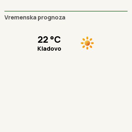
Reke su veoma opasne, nikako se
ne kupajte na divljim plažama:
Bojan je iskusni ronilac i ovog leta
apeluje na decu i roditelje da budu
posebno oprezni
3 vrste cveća koje najbolje
podnose velike vrućine: Raskošnim
izgledom oduzima dah i cveta sve
više što je sunce jače
Zašto Grci leti stavljaju so u
limunadu: Malo ko zna koliko je
korisna tokom vrelih letnjih dana