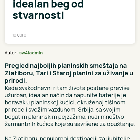
idealan beg od
stvarnosti
10:00
|
0
Autor:
sw4iadmin
Pregled najboljih planinskih smeštaja na
Zlatiboru, Tari i Staroj planini za uživanje u
prirodi.
Kada svakodnevni ritam života postane previše
užurban, idealan način da napunite baterije je
boravak u planinskoj kućici, okruženoj tišinom
prirode i svežim vazduhom. Srbija, sa svojim
bogatim planinskim pejzažima, nudi mnoštvo
šarmantnih kućica koje su savršene za opuštanje.
Na Zlatiboru, popularnoj destinaciji za ljubitelje