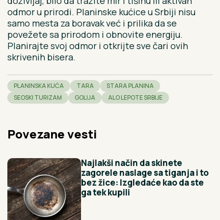
doživljaj, bilo da tražite mir i tišinu ili aktivan
odmor u prirodi. Planinske kućice u Srbiji nisu
samo mesta za boravak već i prilika da se
povežete sa prirodom i obnovite energiju.
Planirajte svoj odmor i otkrijte sve čari ovih
skrivenih bisera.
PLANINSKA KUĆA
TARA
STARA PLANINA
SEOSKI TURIZAM
GOLIJA
ALO LEPOTE SRBIJE
Povezane vesti
Najlakši način da skinete
zagorele naslage sa tiganja i to
bez žice: Izgledaće kao da ste
ga tek kupili