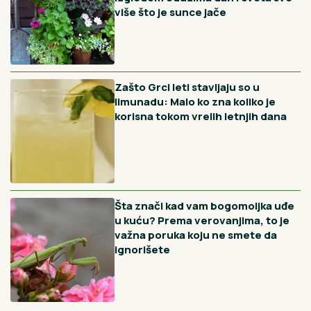
Preporučujemo
Crna pegavost ruža nestaje uz
jedan jeftin prah, a većina
baštovana ga potpuno ignoriše