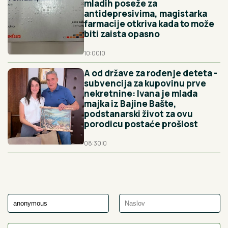
mladih poseže za
antidepresivima, magistarka
farmacije otkriva kada to može
biti zaista opasno
10:00
|
0
A od države za rođenje deteta -
subvencija za kupovinu prve
nekretnine: Ivana je mlada
majka iz Bajine Bašte,
podstanarski život za ovu
porodicu postaće prošlost
08:30
|
0