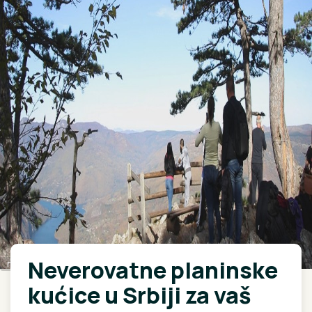
Neverovatne planinske
rina
kućice u Srbiji za vaš