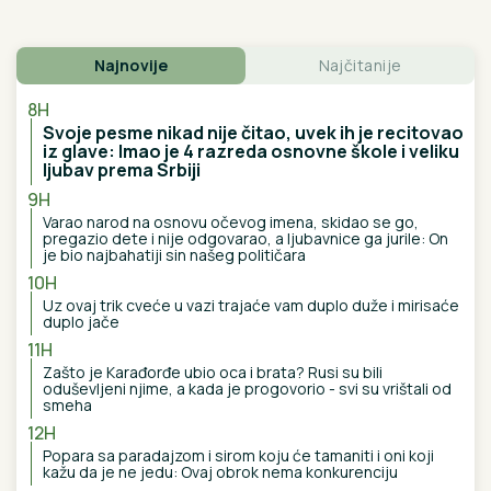
MAJA SE OGLASILA NAKON SKANDALA SA
ASMINOM I GABI:
"Sve poruke je obrisao, ali sam
saznala istinu"
ZATVORENA DVA AUTO-PUTA:
Snažno nevreme se sručilo u ovaj deo
Evrope, vetar obarao drveće (VIDEO)
Kraljica Leticija na Majorki održala
novu lekciju iz stila, ali su joj ĆERKE
ovog puta bile OPASNA
KONKURENCIJA - Leonor i Sofija
blistale u prelepim letnjim haljinama