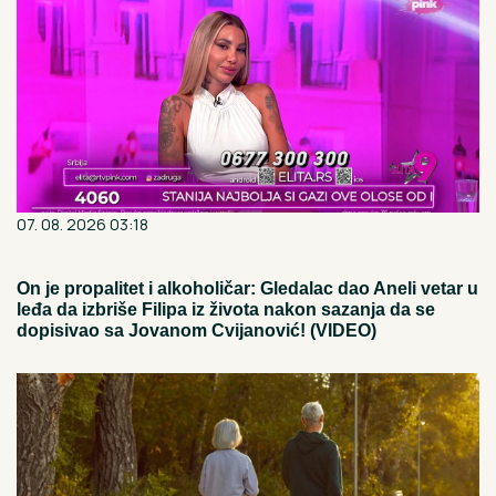
07. 08. 2026 03:18
On je propalitet i alkoholičar: Gledalac dao Aneli vetar u
leđa da izbriše Filipa iz života nakon sazanja da se
dopisivao sa Jovanom Cvijanović! (VIDEO)