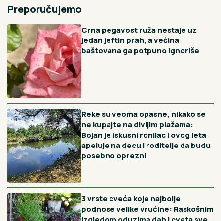
9H
Varao narod na osnovu očevog imena, skidao se go,
pregazio dete i nije odgovarao, a ljubavnice ga jurile: On
je bio najbahatiji sin našeg političara
10H
Uz ovaj trik cveće u vazi trajaće vam duplo duže i mirisaće
duplo jače
11H
Zašto je Karađorđe ubio oca i brata? Rusi su bili
oduševljeni njime, a kada je progovorio - svi su vrištali od
smeha
12H
Popara sa paradajzom i sirom koju će tamaniti i oni koji
kažu da je ne jedu: Ovaj obrok nema konkurenciju
Vidi sve