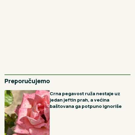
Najnovije
Najčitanije
2H
Danas slavimo Svetu Petku Trnovu: Ako uradite
ove 2 stvari, možete navući strašan gnev
svetiteljke
10H
Pitanje gašenja bojlera tokom tuširanja izazvalo buru na
mrežama! Javio se električar i razrešio dilemu
11H
Kad je Aleksandar otkrio da mu brat voli moćnog Srbina,
šalje ga u azil za umobolne: Gej afera tresla je
Karađorđeviće
12H
Najraskošnija ukrasna biljka idealna za terase, dvorišta i
balkone: Neprestano stvara nove pupoljke koji cvetaju do