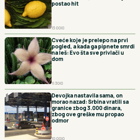
postao hit
13:00
|
0
Cveće koje je prelepo na prvi
pogled, a kada ga pipnete smrdi
na leš: Evo šta sve privlači u
dom
11:30
|
0
Devojka nastavila sama, on
morao nazad: Srbina vratili sa
granice zbog 3.000 dinara,
zbog ove greške mu propao
odmor
10:00
|
0