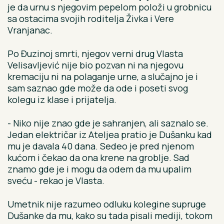
je da urnu s njegovim pepelom položi u grobnicu
sa ostacima svojih roditelja Živka i Vere
Vranjanac.
Po Đuzinoj smrti, njegov verni drug Vlasta
Velisavljević nije bio pozvan ni na njegovu
kremaciju ni na polaganje urne, a slučajno je i
sam saznao gde može da ode i poseti svog
kolegu iz klase i prijatelja.
- Niko nije znao gde je sahranjen, ali saznalo se.
Jedan električar iz Ateljea pratio je Dušanku kad
mu je davala 40 dana. Sedeo je pred njenom
kućom i čekao da ona krene na groblje. Sad
znamo gde je i mogu da odem da mu upalim
sveću - rekao je Vlasta.
Umetnik nije razumeo odluku kolegine supruge
Dušanke da mu, kako su tada pisali mediji, tokom