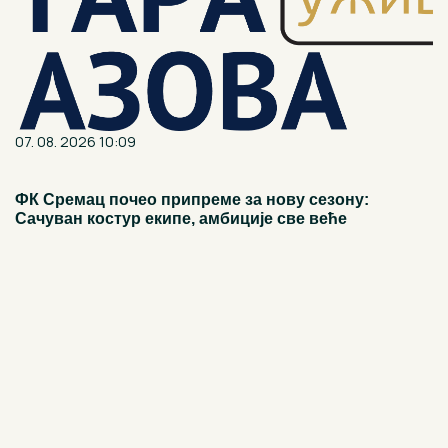
07. 08. 2026 10:09
ФК Сремац почео припреме за нову сезону:
Сачуван костур екипе, амбиције све веће