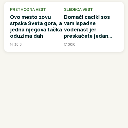
PRETHODNA VEST
SLEDEĆA VEST
Ovo mesto zovu
Domaći caciki sos
srpska Sveta gora, a
vam ispadne
jedna njegova tačka
vodenast jer
oduzima dah
preskačete jedan
korak, a traje svega
14:30
|
0
17:00
|
0
dva minuta i menja
sve