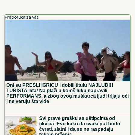
Preporuka za Vas
Oni su PREŠLI IGRICU i dobili titulu NAJLUĐIH
TURISTA leta! Na plaži u komšiluku napravili
PERFORMANS, a zbog ovog muškarca ljudi trljaju oči
i ne veruju šta vide
Danas je praznik USPENJA SVETE
ANE, majke Presvete Bogorodice:
Žene obavezno treba da URADE OVO
za potomstvo i harmoničan brak