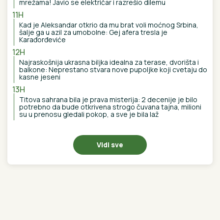
PRVA OBJAVA JELENE RADANOVIĆ
POSLE PRETNJI:
Daleko je od
Beograda, pokazala i gde se tačno
nalazi i sa kim
Oteo devojčicu, odgajao je kao svoju
ćerku i kasnije OŽENIO: Za Suzan je
godinama tragala cela Amerika,
MONSTRUOZAN ZLOČIN otkriven tek
decenijama kasnije