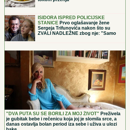
Svi prave grešku sa uštipcima od
tikvica: Evo kako da svaki put budu
čvrsti, zlatni i da se ne raspadaju
tokom prženja
Klopke za komarce: Uz ove JEDNOSTAVNE
TRIKOVE lako ćete se otarasiti dosadnih krvopija -
jednu ZAMKU možete napraviti sami, a za drugu vam
ne treba BAŠ NIŠTA
ISIDORA ISPRED POLICIJSKE
STANICE
Prvo oglašavanje žene
Sergeja Trifunovića nakon što su