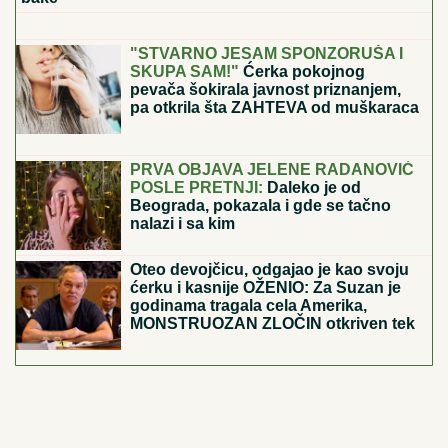
ZVALI NADLEŽNE zbog nje: "Samo
zato sam došla"
DAN ZA KUPOVINU KOLA,
TELEFONA, KOMPJUTERA
Astro
savet za subotu 8. avgust:Uran pravi
dobre aspekte - Evo kojim znacima
donosi novac i ljubav
"DVA PUTA SU SE BORILI ZA MOJ ŽIVOT"
Preživela
je gubitak bebe i rečenicu koja joj je slomila srce, a
danas ostavlja bolan period iza sebe i uživa u ulozi
bake
OVO SU DO SADA POTVRĐENI