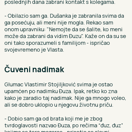
poslednjih dana zabrani kontakt s kolegama.
- Obilazio sam ga. Dušanka je zabranila svima da
ga posećuju, ali meni nije mogla. Rekao sam
onom upravniku: "Nemojte da se šalite, ko meni
može da zabrani da vidim Đuzu". Kaže on da su se
oni tako sporazumeli s familijom - ispričao
svojevremeno je Vlasta.
Čuveni nadimak
Glumac Vlastimir Stojiljković svima je ostao
upamćen po nadimku Đuza. Ipak, retko ko zna
kako je zaradio taj nadimak. Nije ga mnogo voleo,
ali se dobro uklopio u njegovu životnu priču.
- Dobio sam ga od brata koji me je zbog
tvrdoglavosti nazvao Đuza, po rečima “đuz, đuz”