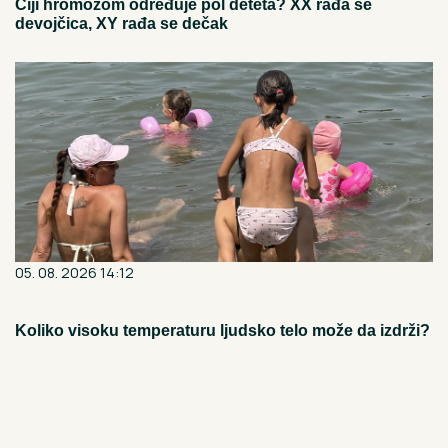
Čiji hromozom određuje pol deteta? XX rađa se
devojčica, XY rađa se dečak
05. 08. 2026 14:12
Koliko visoku temperaturu ljudsko telo može da izdrži?