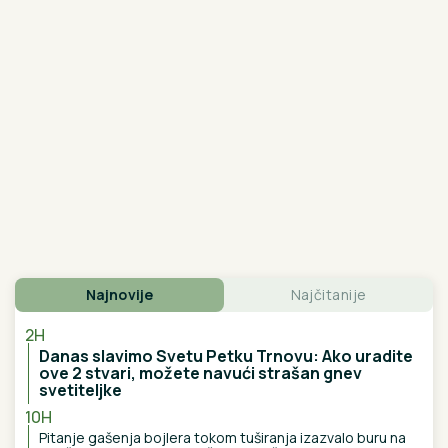
UČESNICI ELITE 10!
Filip Car se vraća
da se "penzioniše", a sprema se i
žestoka osveta
"STVARNO JESAM SPONZORUŠA I
SKUPA SAM!"
Ćerka pokojnog
pevača šokirala javnost priznanjem,
pa otkrila šta ZAHTEVA od muškaraca
Bruklin i Nikola zadali još jedan ŽESTOK UDARAC
Bekamovima: Više ne slave godišnjicu braka na dan
venčanja - ovo je razlog