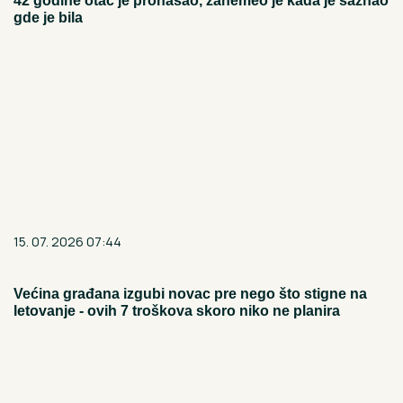
42 godine otac je pronašao, zanemeo je kada je saznao
gde je bila
15. 07. 2026 07:44
Većina građana izgubi novac pre nego što stigne na
letovanje - ovih 7 troškova skoro niko ne planira