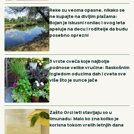
kasne jeseni
13H
Titova sahrana bila je prava misterija: 2 decenije je bilo
potrebno da bude otkrivena strogo čuvana tajna, milioni
su u prenosu gledali pokop, a sve je bila laž
Vidi sve