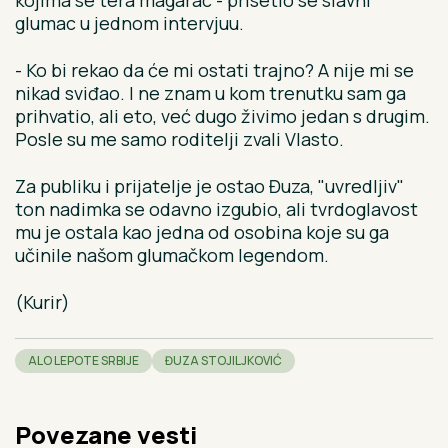
kojima se tera magarac - prisetio se slavni
glumac u jednom intervjuu.
- Ko bi rekao da će mi ostati trajno? A nije mi se
nikad sviđao. I ne znam u kom trenutku sam ga
prihvatio, ali eto, već dugo živimo jedan s drugim.
Posle su me samo roditelji zvali Vlasto.
Za publiku i prijatelje je ostao Đuza, "uvredljiv"
ton nadimka se odavno izgubio, ali tvrdoglavost
mu je ostala kao jedna od osobina koje su ga
učinile našom glumačkom legendom.
(Kurir)
ALO LEPOTE SRBIJE
ĐUZA STOJILJKOVIĆ
Povezane vesti