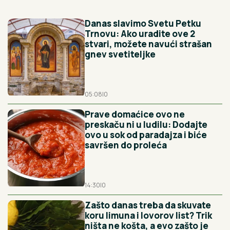
Danas slavimo Svetu Petku
Trnovu: Ako uradite ove 2
stvari, možete navući strašan
gnev svetiteljke
05:08
|
0
Prave domaćice ovo ne
preskaču ni u ludilu: Dodajte
ovo u sok od paradajza i biće
savršen do proleća
14:30
|
0
Zašto danas treba da skuvate
koru limuna i lovorov list? Trik
ništa ne košta, a evo zašto je