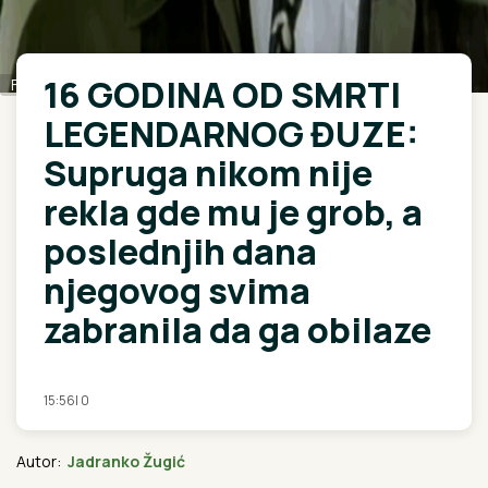
16 GODINA OD SMRTI
Foto: Printskrin/Youtube
LEGENDARNOG ĐUZE:
Supruga nikom nije
rekla gde mu je grob, a
poslednjih dana
njegovog svima
zabranila da ga obilaze
15:56
|
0
Autor:
Jadranko Žugić