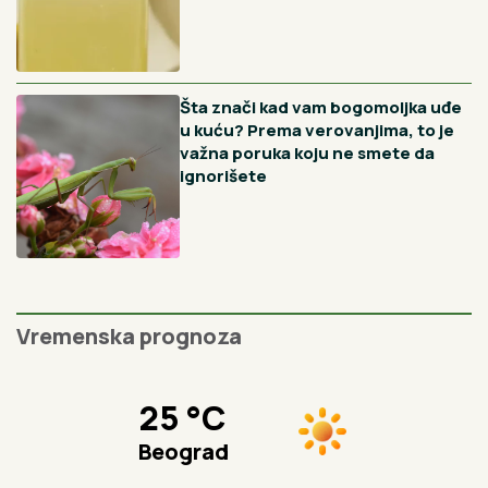
Preporučujemo
Crna pegavost ruža nestaje uz
jedan jeftin prah, a većina
baštovana ga potpuno ignoriše
Reke su veoma opasne, nikako se
ne kupajte na divljim plažama:
Bojan je iskusni ronilac i ovog leta
apeluje na decu i roditelje da budu
posebno oprezni