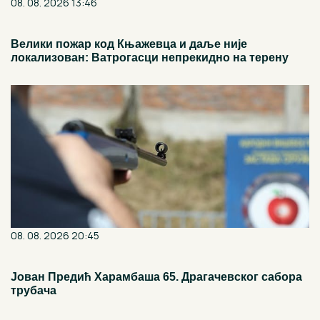
08. 08. 2026 13:46
Велики пожар код Књажевца и даље није
локализован: Ватрогасци непрекидно на терену
08. 08. 2026 20:45
Јован Предић Харамбаша 65. Драгачевског сабора
трубача