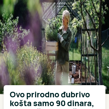
Ovo prirodno đubrivo
Shutterstock
košta samo 90 dinara,