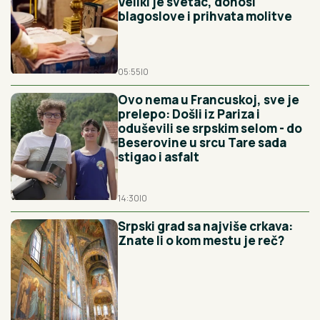
Veliki je svetac, donosi
blagoslove i prihvata molitve
05:55
|
0
Ovo nema u Francuskoj, sve je
prelepo: Došli iz Pariza i
oduševili se srpskim selom - do
Beserovine u srcu Tare sada
stigao i asfalt
14:30
|
0
Srpski grad sa najviše crkava:
Znate li o kom mestu je reč?