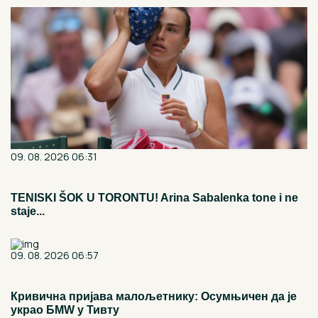
09. 08. 2026 06:31
TENISKI ŠOK U TORONTU! Arina Sabalenka tone i ne
staje...
09. 08. 2026 06:57
Кривична пријава малољетнику: Осумњичен да је
украо БМW у Тивту