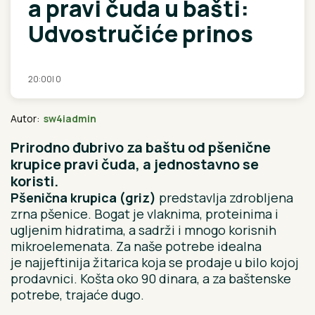
a pravi čuda u bašti:
Udvostručiće prinos
20:00
|
0
Autor:
sw4iadmin
Prirodno đubrivo za baštu od pšenične
krupice pravi čuda, a jednostavno se
koristi.
Pšenična krupica (griz)
predstavlja zdrobljena
zrna pšenice. Bogat je vlaknima, proteinima i
ugljenim hidratima, a sadrži i mnogo korisnih
mikroelemenata. Za naše potrebe idealna
je najjeftinija žitarica koja se prodaje u bilo kojoj
prodavnici. Košta oko 90 dinara, a za baštenske
potrebe, trajaće dugo.