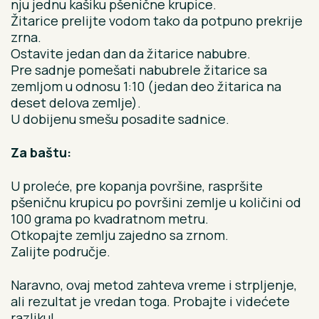
nju jednu kašiku pšenične krupice.
Žitarice prelijte vodom tako da potpuno prekrije
zrna.
Ostavite jedan dan da žitarice nabubre.
Pre sadnje pomešati nabubrele žitarice sa
zemljom u odnosu 1:10 (jedan deo žitarica na
deset delova zemlje).
U dobijenu smešu posadite sadnice.
Za baštu:
U proleće, pre kopanja površine, raspršite
pšeničnu krupicu po površini zemlje u količini od
100 grama po kvadratnom metru.
Otkopajte zemlju zajedno sa zrnom.
Zalijte područje.
Naravno, ovaj metod zahteva vreme i strpljenje,
ali rezultat je vredan toga. Probajte i videćete
razliku!