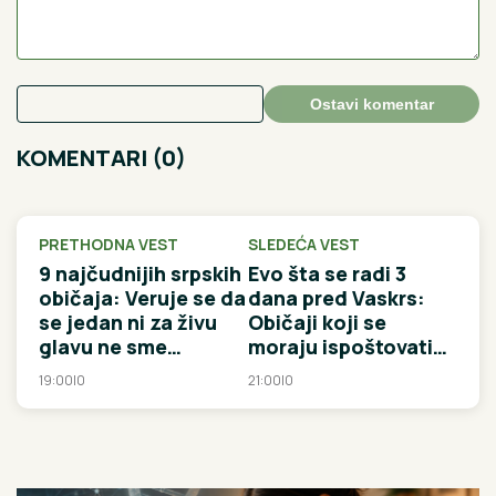
Ostavi komentar
KOMENTARI (0)
PRETHODNA VEST
SLEDEĆA VEST
9 najčudnijih srpskih
Evo šta se radi 3
običaja: Veruje se da
dana pred Vaskrs:
se jedan ni za živu
Običaji koji se
glavu ne sme
moraju ispoštovati
prekršiti, inače...
na veliku sredu,
19:00
|
0
21:00
|
0
četvrtak i petak