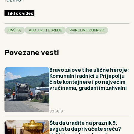
BAŠTA
ALO LEPOTE SRBIJE
PRIRODNO ĐUBRIVO
Povezane vesti
Bravo za ove tihe ulične heroje:
Komunalni radnici u Prijepolju
čiste kontejnere i po najvećim
vrućinama, građani im zahvalni
08:30
|
0
Šta da uradite na praznik 9.
avgusta da privučete sreću?