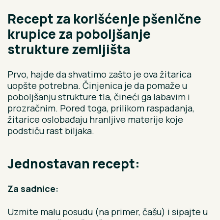
Recept za korišćenje pšenične
krupice za poboljšanje
strukture zemljišta
Prvo, hajde da shvatimo zašto je ova žitarica
uopšte potrebna. Činjenica je da pomaže u
poboljšanju strukture tla, čineći ga labavim i
prozračnim. Pored toga, prilikom raspadanja,
žitarice oslobađaju hranljive materije koje
podstiču rast biljaka.
Jednostavan recept:
Za sadnice:
Uzmite malu posudu (na primer, čašu) i sipajte u