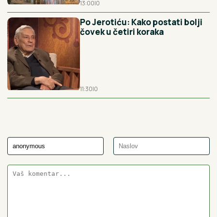
13:00
|
0
Po Jerotiću: Kako postati bolji
čovek u četiri koraka
11:30
|
0