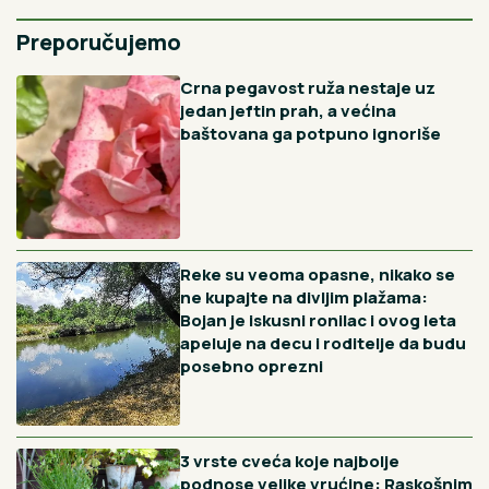
spremati
7H
7 načina na koje nesvesno ubijate vaše biljke: Ako venu i
suše se to nikad nije "bez razloga"
8H
Aleksandar je kao jedini preživeli Karađorđević zauzeo
presto, a onda ga je zbacio čovek koji mu je ubio oca: Ono
što je usledilo čist je primer Božje kazne
9H
Pogrešno smo radili ceo život: Evo kako se pravilno
postavlja osveživač u wc šolju, hvataćete se za glavu
10H
Zbog 1 kašike ovoga, uštipci rastu kao ludi! Ubacite ovo u
smesu i gledajte koliki će biti
Vidi sve