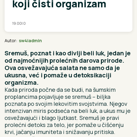
koji čisti organizam
19:00
|
0
Autor:
sw4iadmin
Sremuš, poznat i kao divlji beli luk, jedan je
od najmoćnijih prolećnih darova prirode.
Ova osvežavajuća salata ne samo da je
ukusna, već i pomaže u detoksikaciji
organizma.
Kada priroda počne da se budi, na šumskim
proplancima pojavljuje se sremuš – biljka
poznata po svojim lekovitim svojstvima. Njegov
intenzivan miris podseća na beli luk, a ukus mu je
osvežavajući i blago ljutkast. Sremuš je pravi
prolećni detoks za telo, jer pomaže u čišćenju
krvi, jačanju imuniteta i snižavanju pritiska.