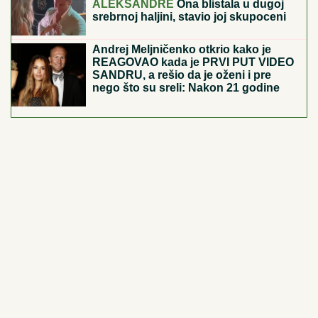
ANTISEMITSKE
PRETNjE TINEJDžERIMA U
BUGARSKOJ: Nacistički skinhedsi upali u hotel sa
italijanskim jevrejima
KONTROLA LETOVA IZ BARSEONE I
MADRIDA:
Posle tragedije u Seuti,
počela provera putnika na
aerdoromima u Italiji
DE BLEKER POČEO SA RADOM U
FSS:
Početak nove faze razvoja
srpskog suđenja