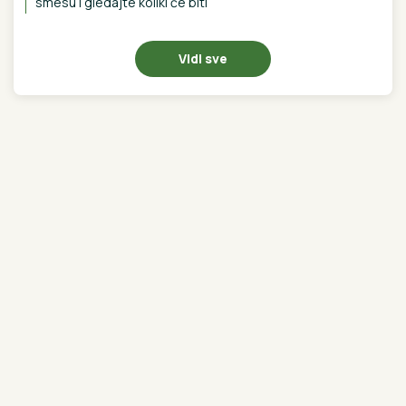
Najnovije
Najčitanije
6H
Umesto brašna upržite 1 sastojak kada
spremate pasulj: Od sada ćete samo ovako