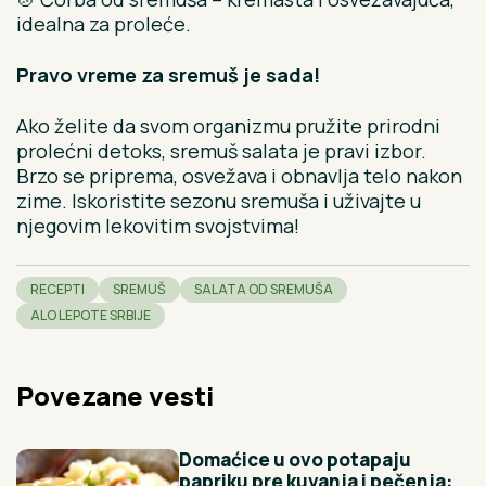
idealna za proleće.
Pravo vreme za sremuš je sada!
Ako želite da svom organizmu pružite prirodni
prolećni detoks, sremuš salata je pravi izbor.
Brzo se priprema, osvežava i obnavlja telo nakon
zime. Iskoristite sezonu sremuša i uživajte u
njegovim lekovitim svojstvima!
RECEPTI
SREMUŠ
SALATA OD SREMUŠA
ALO LEPOTE SRBIJE
Povezane vesti
Domaćice u ovo potapaju
papriku pre kuvanja i pečenja: