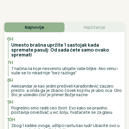
OD 17. AVGUSTA 18 NOVIH LEKOVA NA RECEPT:
Uskoro stiže još jedna olakšica za građane, na spisku
će biti i ovi medikamenti
(FOTO) PRVE SLIKE VERIDBE
DRAGANA STANKOVIĆA I
ALEKSANDRE
Ona blistala u dugoj
srebrnoj haljini, stavio joj skupoceni
prsten na ruku
Andrej Meljničenko otkrio kako je
REAGOVAO kada je PRVI PUT VIDEO
SANDRU, a rešio da je oženi i pre
nego što su sreli: Nakon 21 godine
braka ovako priča o supruzi, jedan
greh iz mladosti sebi ne može da
oprosti