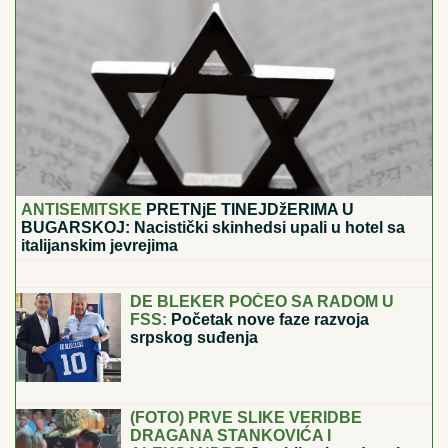
Otkriven je pravi razlog sukoba Stanije Dobrojević i
Takija: "Rekla je da će mi platiti!"
Kraj teškog perioda: Za ČETIRI
ZNAKA HOROSKOPA ovaj utorak
donosi ISCELJENJE i neočekivane
promene
EKSKLUZIVNE FOTKE NAKON
VERIDBE:
Bivši dečko Jovane
Jeremić verio Aleksandru tokom
GALA PROSLAVE - svaki potez do
detalja isplanirao! (VIDEO)