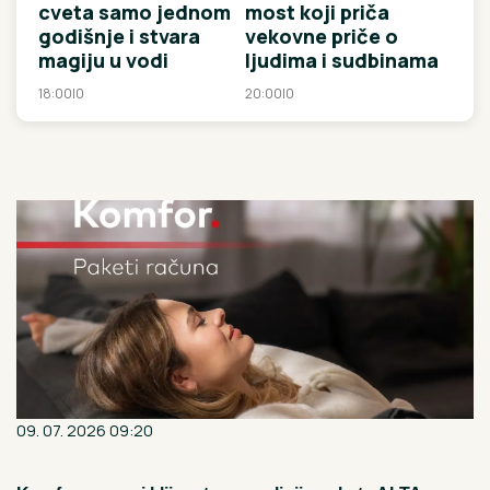
cveta samo jednom
most koji priča
godišnje i stvara
vekovne priče o
magiju u vodi
ljudima i sudbinama
18:00
|
0
20:00
|
0
09. 07. 2026 09:20