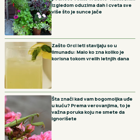
Preporučujemo
Crna pegavost ruža nestaje uz
jedan jeftin prah, a većina
baštovana ga potpuno ignoriše