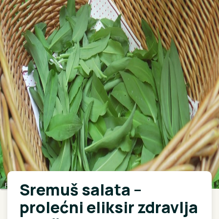
Sremuš salata –
Foto: Rina
prolećni eliksir zdravlja