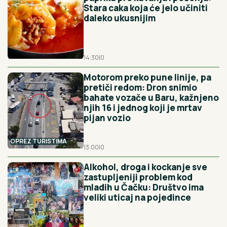
Stara caka koja će jelo učiniti
daleko ukusnijim
14:30
|
0
Motorom preko pune linije, pa
pretiči redom: Dron snimio
bahate vozače u Baru, kažnjeno
njih 16 i jednog koji je mrtav
pijan vozio
OPREZ TURISTIMA
13:00
|
0
Alkohol, droga i kockanje sve
zastupljeniji problem kod
mladih u Čačku: Društvo ima
veliki uticaj na pojedince