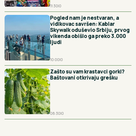
11:30
|
0
Pogled nam je nestvaran, a
vidikovac savršen: Kablar
Skywalk oduševio Srbiju, prvog
vikenda obišlo ga preko 3.000
ljudi
10:00
|
0
Zašto su vam krastavci gorki?
Baštovani otkrivaju grešku
08:30
|
0