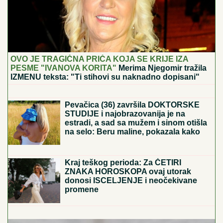
OVO JE TRAGIČNA PRIČA KOJA SE KRIJE IZA
PESME "IVANOVA KORITA"
Merima Njegomir tražila
IZMENU teksta: "Ti stihovi su naknadno dopisani"
RAZBIJENA BANDA U
ULCINjU: Sa
specijalnim uređajem otimali novac i
stvari turistima na Velikoj plaži
Pevačica (36) završila DOKTORSKE
STUDIJE i najobrazovanija je na
estradi, a sad sa mužem i sinom otišla
na selo: Beru maline, pokazala kako
uživaju