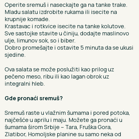
Operite sremuš i naseckajte ga na tanke trake.
Mladu salatu izdrobite rukama ili isecite na
krupnije komade.
Krastavac i rotkvice isecite na tanke kolutove.
Sve sastojke stavite u činiju, dodajte maslinovo
ulje, limunov sok, so i biber.
Dobro promešajte i ostavite 5 minuta da se ukusi
sjedine.
Ova salata se može poslužiti kao prilog uz
pečeno meso, ribu ili kao lagan obrok uz
integralni hleb.
Gde pronaći sremuš?
Sremuš raste u vlažnim šumama i pored potoka,
najčešće u aprilu i maju. Možete ga pronaći u
šumama širom Srbije – Tara, Fruška Gora,
Zlatibor, Homoljske planine su samo neka od