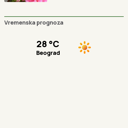
Reke su veoma opasne, nikako se
ne kupajte na divljim plažama:
Bojan je iskusni ronilac i ovog leta
apeluje na decu i roditelje da budu
posebno oprezni
3 vrste cveća koje najbolje
podnose velike vrućine: Raskošnim
izgledom oduzima dah i cveta sve
više što je sunce jače
Zašto Grci leti stavljaju so u
limunadu: Malo ko zna koliko je
korisna tokom vrelih letnjih dana