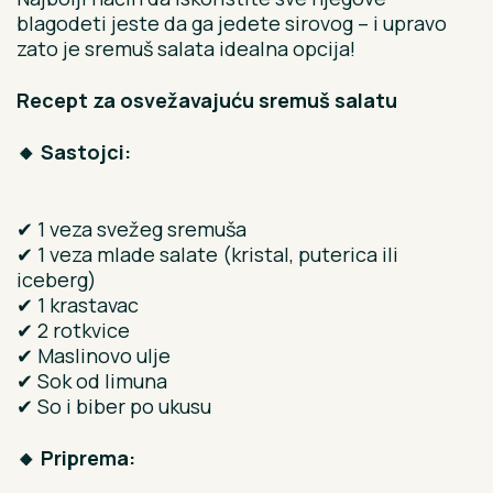
blagodeti jeste da ga jedete sirovog – i upravo
zato je sremuš salata idealna opcija!
Recept za osvežavajuću sremuš salatu
🔸 Sastojci:
✔ 1 veza svežeg sremuša
✔ 1 veza mlade salate (kristal, puterica ili
iceberg)
✔ 1 krastavac
✔ 2 rotkvice
✔ Maslinovo ulje
✔ Sok od limuna
✔ So i biber po ukusu
🔸 Priprema: