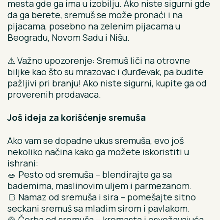
mesta gde ga ima u izobilju. Ako niste sigurni gde
da ga berete, sremuš se može pronaći i na
pijacama, posebno na zelenim pijacama u
Beogradu, Novom Sadu i Nišu.
⚠ Važno upozorenje: Sremuš liči na otrovne
biljke kao što su mrazovac i đurđevak, pa budite
pažljivi pri branju! Ako niste sigurni, kupite ga od
proverenih prodavaca.
Još ideja za korišćenje sremuša
Ako vam se dopadne ukus sremuša, evo još
nekoliko načina kako ga možete iskoristiti u
ishrani:
🥗 Pesto od sremuša – blendirajte ga sa
bademima, maslinovim uljem i parmezanom.
🍞 Namaz od sremuša i sira – pomešajte sitno
seckani sremuš sa mladim sirom i pavlakom.
🍲 Čorba od sremuša – kremasta i osvežavajuća,