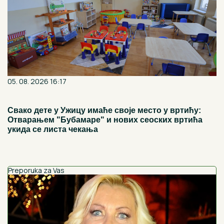
05. 08. 2026 16:17
Свако дете у Ужицу имаће своје место у вртићу:
Отварањем "Бубамаре" и нових сеоских вртића
укида се листа чекања
Preporuka za Vas