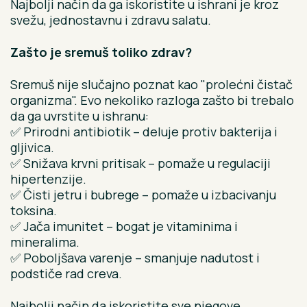
Najbolji način da ga iskoristite u ishrani je kroz
svežu, jednostavnu i zdravu salatu.
Zašto je sremuš toliko zdrav?
Sremuš nije slučajno poznat kao "prolećni čistač
organizma". Evo nekoliko razloga zašto bi trebalo
da ga uvrstite u ishranu:
✅ Prirodni antibiotik – deluje protiv bakterija i
gljivica.
✅ Snižava krvni pritisak – pomaže u regulaciji
hipertenzije.
✅ Čisti jetru i bubrege – pomaže u izbacivanju
toksina.
✅ Jača imunitet – bogat je vitaminima i
mineralima.
✅ Poboljšava varenje – smanjuje nadutost i
podstiče rad creva.
Najbolji način da iskoristite sve njegove