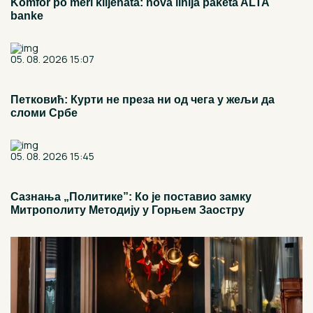
Komfor po meri klijenata: nova linija paketa ALTA
banke
05. 08. 2026 15:07
Петковић: Курти не преза ни од чега у жељи да
сломи Србе
05. 08. 2026 15:45
Сазнања „Политике”: Ко је поставио замку
Митрополиту Методију у Горњем Заостру